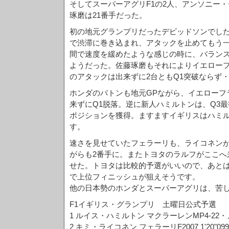
そしてスーパーアグリF1の2人、アンソニー・
琢磨は21番手だった。
初の地元グランプリだったデビッドソンでした
で渋滞に巻き込まれ、アタックを止めてもう
間で速度を緩めたような感じの時に、バラン
ようだった。佐藤琢磨もそれによりイエロー
のアタックは出来ずに2台ともQ1突破ならず
ホンダのバトンも地元GPながら、イエローフ
来ずにQ1脱落。逆に新人ハミルトンは、Q3
ポジションを獲得。ますますイギリスはハミ
す。
速さを見せていたフェラーリも、ライコネン
がらも2番手に。またトヨタのラルフがここへ
せた。トヨタは比較的予選がいいので、あと
で上位フィニッシュが狙えそうです。
他の日本勢のホンダとスーパーアグリは、苦
F1イギリス・グランプリ 土曜日公式予選
1 ルイス・ハミルトン マクラーレンMP4-22・メル
2 キミ・ライコネン フェラーリF2007 1'20"099