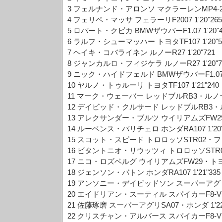
3 フェルナンド・アロンソ マクラーレンMP4-22・
4 フェリペ・マッサ フェラーリF2007 1'20"265
5 ロバート・クビカ BMWザウバーF1.07 1'20"4
6 ラルフ・シューマッハー トヨタTF107 1'20"5
7 ヘイキ・コバライネン ルノーR27 1'20"721
8 ジャンカルロ・フィジケラ ルノーR27 1'20"7
9 ニック・ハイドフェルド BMWザウバーF1.07 1'
10 ヤルノ・トゥルーリ トヨタTF107 1'21"240
11 マーク・ウェーバー レッドブルRB3・ルノー 1
12 デイビッド・クルサード レッドブルRB3・ルノー
13 アレクサンダー・ブルツ ウイリアムズFW29・ト
14 ルーベンス・バリチェロ ホンダRA107 1'20"
15 スコット・スピード トロロッソSTR02・フェラ
16 ビタントニオ・リウッツィ トロロッソSTR02
17 ニコ・ロズベルグ ウイリアムズFW29・トヨタ 
18 ジェンソン・バトン ホンダRA107 1'21"335
19 アンソニー・デイビッドソン スーパーアグリSA
20 エイドリアン・スーティル スパイカーF8-VII
21 佐藤琢磨 スーパーアグリSA07・ホンダ 1'22
22 クリスチャン・アルバース スパイカーF8-VII