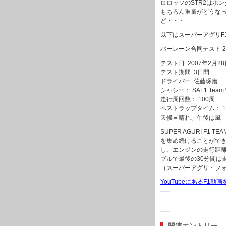
ロロッソのSTR2はホ
もちろん重量がどうな
ど・・・
以下はスーパーアグリF
バーレーン合同テスト 
テスト日: 2007年2月2
テスト期間: 3日間
ドライバー: 佐藤琢磨
シャシー： SAF1 Tea
走行周回数： 100周
ベストラップタイム： 1分
天候＝晴れ、午後は風 気
SUPER AGURI 
を集め続けることがで
し、エンジンの走行距
ブルで最後の30分間は
（スーパーアグリ・フォ
YouTubeにあるF1