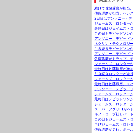
関連エントリー
続けて佐藤琢磨が担当。
佐藤琢磨が担当。ヘレス
2日目はアンソニー・デ
ジェームズ・ロシターが
最終日はジェイムス・
この日もデビッドソンが
アンソニー・デビッドソ
ネクサン・テクノロジ
引き続きデビッドソンが
アンソニー・デビッド
佐藤琢磨がドライブ。モ
ジェームズ・ロシターが
最終日は佐藤琢磨が参加
引き続きロシターが走行
ジェームズ・ロシターが
最終日は佐藤琢磨。ス
アンソニー・デビッド
ジェームズ・ロシター
最終日はデビッドソンが
ジェームズ・ロシターが
スーパーアグリF1がヘ
キノトロープ社とパー
この日もジェームズ・
再びジェームズ・ロシ
佐藤琢磨が走行。ポール