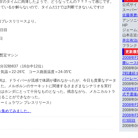
ンダのタイムに肉薄したようで、どうなってんの？？？って感じです。
公式サイ
っているか解らないので、タイムだけでは判断できないんですけ
スーパー
佐藤琢磨
アンソニ
1プレスリリースより。
HP
2日目
ジェーム
山本左近
8日
井出有治
フランク
更新履
m 暫定マシン
2008年
勝レース
32秒837（16台中12位）
2008年0
温＝22-26℃ コース路面温度＝24-35℃
2戦連続ダ
バーレー
F1 TEAMは、ドライバーが流感で体調が優れなかったが、今日も貴重なデータ
2008年0
きた。メルボルンのサーキットに関連するさまざまなシナリオを実行
2008年
離はホンダにとって十分なものとなった。残念ながら、メカニカルトラ
式予選後
走ることができなかった。
2008年0
ーミュラワン プレスリリース）
2008年
2008年0
動画を集めてみました。
2008年
行3回目
2008年0