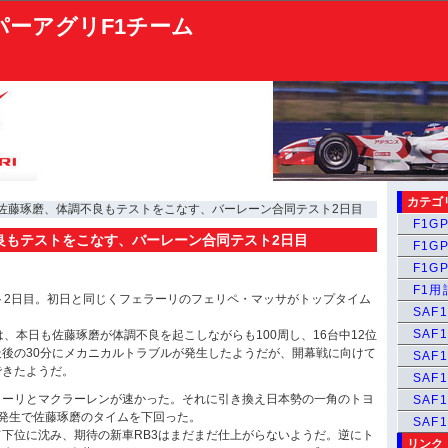
パーアグリF1チーム
カテゴ
 佐藤琢磨、体調不良もテストをこなす、バーレーン合同テスト2日目
F1GP
良もテストをこなす、バーレーン合同テスト2日目
F1GP
F1GP
F1
ト2日目。初日と同じくフェラーリのフェリペ・マッサがトップタイム
SAF1
SAF1
は、本日も佐藤琢磨が体調不良を起こしながらも100周し、16台中12位
後の30分にメカニカルトラブルが発生したようだが、開幕戦に向けて
SAF1
できたようだ。
SAF1
ラーリとマクラーレンが速かった。それに引き換え日本勢の一角のトヨ
SAF
ル発生で佐藤琢磨のタイムを下回った。
SAF
下位に沈み、期待の新車RB3はまだまだ仕上がらないようだ。逆にト
リンク