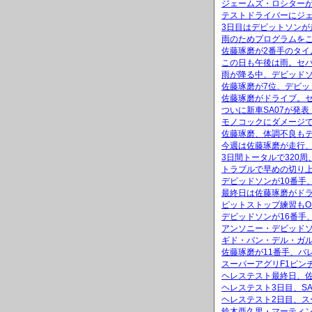
ジェームズ・ロシター
テストドライバーにジ
3日目はデビットソンが
雨のためプログラムを
佐藤琢磨が2番手のタイ
この日も午後は雨。セパ
雨が降る中、デビッドソ
佐藤琢磨が7位、デビッ
佐藤琢磨がドライブ。セ
ついに新車SA07が発表
モノコックにダメージ
佐藤琢磨、体調不良も
今週は佐藤琢磨が走行、
3日間トータルで320
トラブルで早めの切り上
デビッドソンが10番手
最終日は佐藤琢磨がドラ
ピットストップ練習もO
デビッドソンが16番手
アンソニー・デビッド
ギド・バン・デル・ガ
佐藤琢磨が11番手、バ
スーパーアグリF1ピン
ヘレステスト最終日、
ヘレステスト3日目、S
ヘレステスト2日目、ス
鈴木亜久里・マーティン