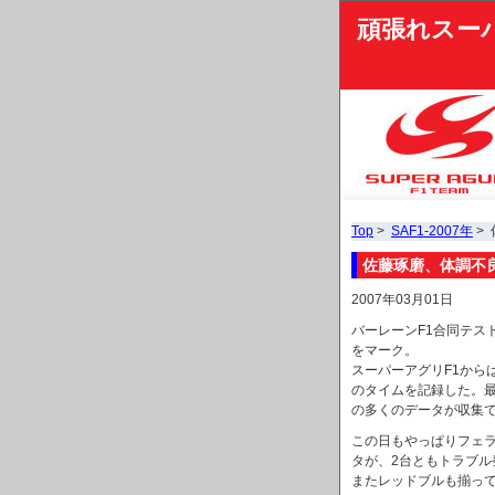
頑張れスー
Top
>
SAF1-2007年
>
佐藤琢磨、体調不
2007年03月01日
バーレーンF1合同テス
をマーク。
スーパーアグリF1から
のタイムを記録した。最
の多くのデータが収集
この日もやっぱりフェ
タが、2台ともトラブ
またレッドブルも揃って