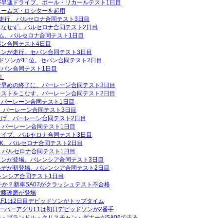
が早速ドライブ。ポール・リカールテスト1日目
ェームズ・ロシターを起用
走行。バルセロナ合同テスト3日目
こなせず。バルセロナ合同テスト2日目
ム。バルセロナ合同テスト1日目
ン合同テスト4日目
ンが走行。セパン合同テスト3日目
ドソンが11位。セパン合同テスト2日目
パン合同テスト1日目
！
で早めの終了に、バーレーン合同テスト3日目
テストをこなす、バーレーン合同テスト2日目
バーレーン合同テスト1日目
周、バーレーン合同テスト3日目
げ、バーレーン合同テスト2日目
、バーレーン合同テスト1日目
イブ、バルセロナ合同テスト3日目
K、バルセロナ合同テスト2日目
、バルセロナ合同テスト1日目
ソンが登場、バレンシア合同テスト3日目
ルデが初登場、バレンシア合同テスト2日目
レンシア合同テスト1日目
チか？新車SA07がクラッシュテスト不合格
佐藤琢磨が登場
AF1は2日目デビッドソンがトップタイム
ーパーアグリF1は初日デビッドソンが2番手
・ブランドル・クリスチャン・ダナーがSA06で走る