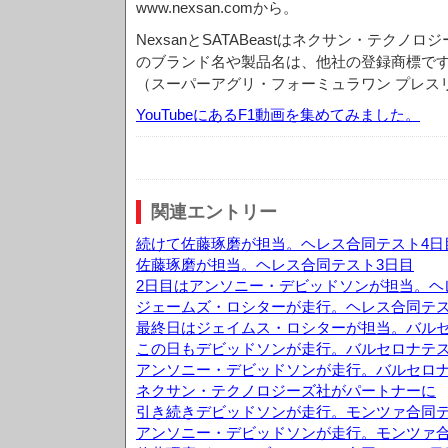
www.nexsan.comから。
NexsanとSATABeastはネクサン・テク
のブランド名や製品名は、他社の登録商標で
（スーパーアグリ・フォーミュラワン プレス
YouTubeにあるF1動画を集めてみました。
関連エントリー
続けて佐藤琢磨が担当。ヘレス合同テスト4日
佐藤琢磨が担当。ヘレス合同テスト3日目
2日目はアンソニー・デビッドソンが担当。ヘ
ジェームズ・ロシターが走行。ヘレス合同テス
最終日はジェイムス・ロシターが担当。バルセ
この日もデビッドソンが走行。バルセロナテス
アンソニー・デビッドソンが走行。バルセロナ
ネクサン・テクノロジーズ社がパートナーに
引き続きデビッドソンが走行。モンツァ合同テ
アンソニー・デビッドソンが走行。モンツァ合