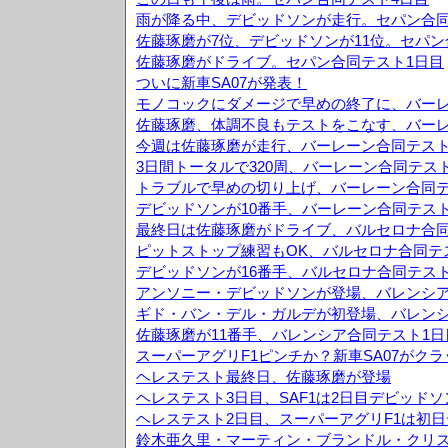
雨が降る中、デビッドソンが走行。セパン合同
佐藤琢磨が7位、デビッドソンが11位。セパン
佐藤琢磨がドライブ。セパン合同テスト1日目
ついに新車SA07が発表！
モノコックにダメージで早めの終了に、バーレ
佐藤琢磨、体調不良もテストをこなす、バーレ
今週は佐藤琢磨が走行、バーレーン合同テスト
3日間トータルで320周、バーレーン合同テス
トラブルで早めの切り上げ、バーレーン合同テ
デビッドソンが10番手、バーレーン合同テスト
最終日は佐藤琢磨がドライブ、バルセロナ合同
ピットストップ練習もOK、バルセロナ合同テ
デビッドソンが16番手、バルセロナ合同テスト
アンソニー・デビッドソンが登場、バレンシア
ギド・バン・デル・ガルデが初登場、バレンシ
佐藤琢磨が11番手、バレンシア合同テスト1日
スーパーアグリF1ピンチか？新車SA07がク
ヘレステスト最終日、佐藤琢磨が登場
ヘレステスト3日目、SAF1は2日目デビッド
ヘレステスト2日目、スーパーアグリF1は初日
鈴木亜久里・マーティン・ブランドル・クリス