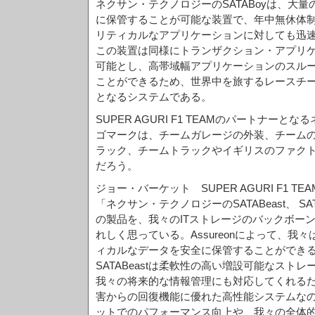
ネクサン・テクノロジーのSATABoyは、大
に保管することが可能な装置で、年中無休体
リティカルなアプリケーションに対しても迅
この装置は同様にトランザクション・アプリ
可能とし、高帯域幅アプリケーションのスル
ことができるため、世界中を旅するレースチ
となるシステムである。
SUPER AGURI F1 TEAMのパートナー
ゴマークは、チームガレージの外装、チームの
ラック、チームトラックやイギリスのファク
だろう。
ジョー・バーケット SUPER AGURI F1 TE
「ネクサン・テクノロジーのSATABeast、 SAT
の製品を、我々のITストレージのバックボー
れしく思っている。Assureonによって、我
ィカルなデータを安全に保管することができ
SATABeastは柔軟性の高い増設可能なスト
我々の将来的な情報管理にも対応してくれるだろ
害からの回復機能に優れた高性能システムな
ットでのパフォーマンス向上や、我々の全体