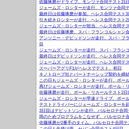
佐藤琢磨がドライブ。モンツァ合同テスト2日
ジェームズ・ロシターが走行。モンツァ合同テ
最終日は佐藤琢磨が参加。ヘレス合同テスト3
引き続きロシターが走行。ヘレス合同テスト2
ジェームズ・ロシターが担当。ヘレス合同テス
最終日は佐藤琢磨。スパ・フランコルシャン合
アンソニー・デビッドソンが走行。スパ・フラ
目
ジェームズ・ロシターが走行。スパ・フランコ
最終日はデビッドソンが走行。ヘレス合同テス
ジェームズ・ロシターが走行。ヘレス合同テス
スーパーアグリF1がヘレスでテスト。初日
キノトロープ社とパートナーシップ契約を締
この日もジェームズ・ロシターが走行。ポール
再びジェームズ・ロシターが走行。ポール・リ
佐藤琢磨が走行。ポール・リカールテスト2日
ジェームズ・ロシターが早速ドライブ。ポール
テストドライバーにジェームズ・ロシターを
3日目はデビットソンが走行。バルセロナ合同
雨のためプログラムをこなせず。バルセロナ合
佐藤琢磨が2番手のタイム。バルセロナ合同テ
この日も午後は雨。セパン合同テスト4日目