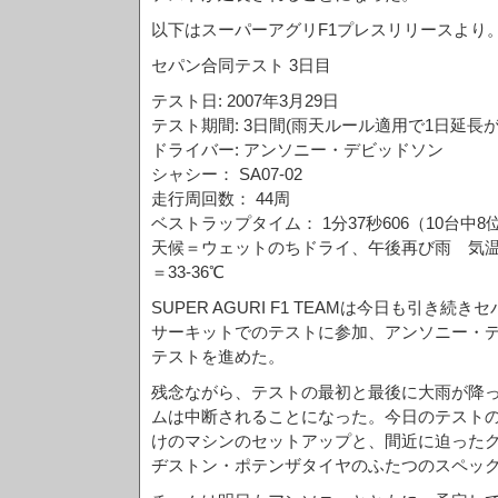
以下はスーパーアグリF1プレスリリースより
セパン合同テスト 3日目
テスト日: 2007年3月29日
テスト期間: 3日間(雨天ルール適用で1日延長が
ドライバー: アンソニー・デビッドソン
シャシー： SA07-02
走行周回数： 44周
ベストラップタイム： 1分37秒606（10台中8
天候＝ウェットのちドライ、午後再び雨 気温＝
＝33-36℃
SUPER AGURI F1 TEAMは今日も引き
サーキットでのテストに参加、アンソニー・
テストを進めた。
残念ながら、テストの最初と最後に大雨が降
ムは中断されることになった。今日のテスト
けのマシンのセットアップと、間近に迫った
ヂストン・ポテンザタイヤのふたつのスペッ