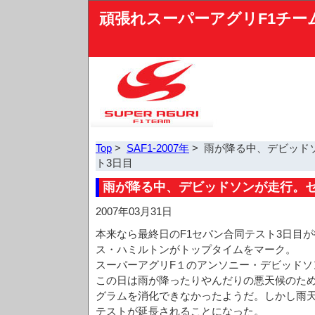
頑張れスーパーアグリF1チー
Top
>
SAF1-2007年
> 雨が降る中、デビッド
ト3日目
雨が降る中、デビッドソンが走行。セ
2007年03月31日
本来なら最終日のF1セパン合同テスト3日目
ス・ハミルトンがトップタイムをマーク。
スーパーアグリF１のアンソニー・デビッドソ
この日は雨が降ったりやんだりの悪天候のた
グラムを消化できなかったようだ。しかし雨天
テストが延長されることになった。