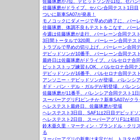
佐藤琢磨が7位、デビッドソンが11位。セパン
佐藤琢磨がドライブ。セパン合同テスト1日目
ついに新車SA07が発表！
モノコックにダメージで早めの終了に、バーレ
佐藤琢磨、体調不良もテストをこなす、バーレ
今週は佐藤琢磨が走行、バーレーン合同テスト
3日間トータルで320周、バーレーン合同テス
トラブルで早めの切り上げ、バーレーン合同テ
デビッドソンが10番手、バーレーン合同テスト
最終日は佐藤琢磨がドライブ、バルセロナ合同
ピットストップ練習もOK、バルセロナ合同テ
デビッドソンが16番手、バルセロナ合同テスト
アンソニー・デビッドソンが登場、バレンシア
ギド・バン・デル・ガルデが初登場、バレンシ
佐藤琢磨が11番手、バレンシア合同テスト1日
スーパーアグリF1ピンチか？新車SA07がク
ヘレステスト最終日、佐藤琢磨が登場
ヘレステスト3日目、SAF1は2日目デビッド
ヘレステスト2日目、スーパーアグリF1は初日
鈴木亜久里・マーティン・ブランドル・クリス
る
スーパーアグリの新車は未定だが、トヨタが