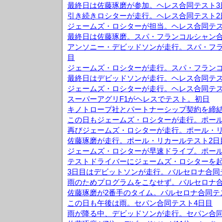
最終日は佐藤琢磨が参加。ヘレス合同テスト3
引き続きロシターが走行。ヘレス合同テスト2
ジェームズ・ロシターが担当。ヘレス合同テス
最終日は佐藤琢磨。スパ・フランコルシャン合
アンソニー・デビッドソンが走行。スパ・フラ
目
ジェームズ・ロシターが走行。スパ・フランコ
最終日はデビッドソンが走行。ヘレス合同テス
ジェームズ・ロシターが走行。ヘレス合同テス
スーパーアグリF1がヘレスでテスト。初日
キノトロープ社とパートナーシップ契約を締
この日もジェームズ・ロシターが走行。ポール
再びジェームズ・ロシターが走行。ポール・リ
佐藤琢磨が走行。ポール・リカールテスト2日
ジェームズ・ロシターが早速ドライブ。ポール
テストドライバーにジェームズ・ロシターを
3日目はデビットソンが走行。バルセロナ合同
雨のためプログラムをこなせず。バルセロナ合
佐藤琢磨が2番手のタイム。バルセロナ合同テ
この日も午後は雨。セパン合同テスト4日目
雨が降る中、デビッドソンが走行。セパン合同