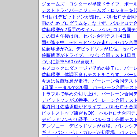
ジェームズ・ロシターが早速ドライブ。ポール
テストドライバーにジェームズ・ロシターを
3日目はデビットソンが走行。バルセロナ合同
雨のためプログラムをこなせず。バルセロナ合
佐藤琢磨が2番手のタイム。バルセロナ合同テ
この日も午後は雨。セパン合同テスト4日目
雨が降る中、デビッドソンが走行。セパン合同
佐藤琢磨が7位、デビッドソンが11位。セパン
佐藤琢磨がドライブ。セパン合同テスト1日目
ついに新車SA07が発表！
モノコックにダメージで早めの終了に、バーレ
佐藤琢磨、体調不良もテストをこなす、バーレ
今週は佐藤琢磨が走行、バーレーン合同テスト
3日間トータルで320周、バーレーン合同テス
トラブルで早めの切り上げ、バーレーン合同テ
デビッドソンが10番手、バーレーン合同テスト
最終日は佐藤琢磨がドライブ、バルセロナ合同
ピットストップ練習もOK、バルセロナ合同テ
デビッドソンが16番手、バルセロナ合同テスト
アンソニー・デビッドソンが登場、バレンシア
ギド・バン・デル・ガルデが初登場、バレンシ