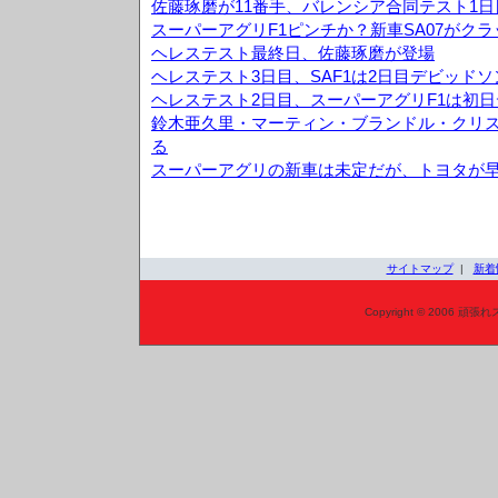
佐藤琢磨が11番手、バレンシア合同テスト1日
スーパーアグリF1ピンチか？新車SA07がク
ヘレステスト最終日、佐藤琢磨が登場
ヘレステスト3日目、SAF1は2日目デビッド
ヘレステスト2日目、スーパーアグリF1は初日
鈴木亜久里・マーティン・ブランドル・クリス
る
スーパーアグリの新車は未定だが、トヨタが
サイトマップ
|
新着
Copyright © 2006 頑張れ