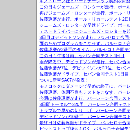
キノトロープ社とパートナーシップ契約を締
この日もジェームズ・ロシターが走行。ポール
再びジェームズ・ロシターが走行。ポール・リ
佐藤琢磨が走行。ポール・リカールテスト2日
ジェームズ・ロシターが早速ドライブ。ポール
テストドライバーにジェームズ・ロシターを
3日目はデビットソンが走行。バルセロナ合同
雨のためプログラムをこなせず。バルセロナ合
佐藤琢磨が2番手のタイム。バルセロナ合同テ
この日も午後は雨。セパン合同テスト4日目
雨が降る中、デビッドソンが走行。セパン合同
佐藤琢磨が7位、デビッドソンが11位。セパン
佐藤琢磨がドライブ。セパン合同テスト1日目
ついに新車SA07が発表！
モノコックにダメージで早めの終了に、バーレ
佐藤琢磨、体調不良もテストをこなす、バーレ
今週は佐藤琢磨が走行、バーレーン合同テスト
3日間トータルで320周、バーレーン合同テス
トラブルで早めの切り上げ、バーレーン合同テ
デビッドソンが10番手、バーレーン合同テスト
最終日は佐藤琢磨がドライブ、バルセロナ合同
ピットストップ練習もOK、バルセロナ合同テ