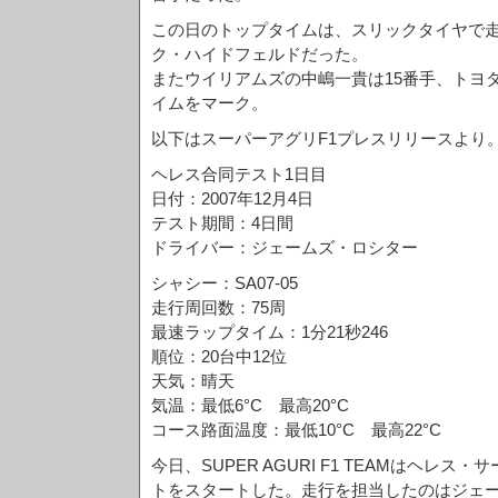
この日のトップタイムは、スリックタイヤで走
ク・ハイドフェルドだった。
またウイリアムズの中嶋一貴は15番手、トヨ
イムをマーク。
以下はスーパーアグリF1プレスリリースより
ヘレス合同テスト1日目
日付：2007年12月4日
テスト期間：4日間
ドライバー：ジェームズ・ロシター
シャシー：SA07-05
走行周回数：75周
最速ラップタイム：1分21秒246
順位：20台中12位
天気：晴天
気温：最低6°C 最高20°C
コース路面温度：最低10°C 最高22°C
今日、SUPER AGURI F1 TEAMはヘレス
トをスタートした。走行を担当したのはジェ