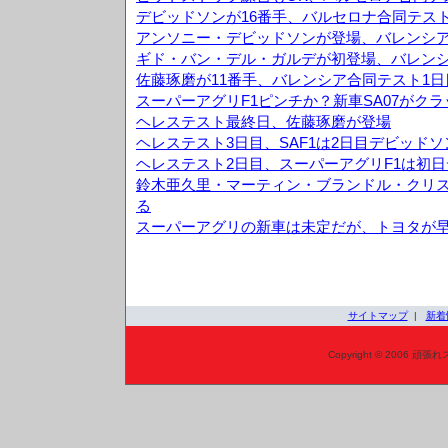
デビッドソンが16番手、バルセロナ合同テスト
アンソニー・デビッドソンが登場、バレンシア
ギド・バン・デル・ガルデが初登場、バレンシ
佐藤琢磨が11番手、バレンシア合同テスト1日
スーパーアグリF1ピンチか？新車SA07がク
ヘレステスト最終日、佐藤琢磨が登場
ヘレステスト3日目、SAF1は2日目デビッド
ヘレステスト2日目、スーパーアグリF1は初日
鈴木亜久里・マーティン・ブランドル・クリス
る
スーパーアグリの新車は未定だが、トヨタが
サイトマップ
|
新着
Copyright © 2006 頑張れ