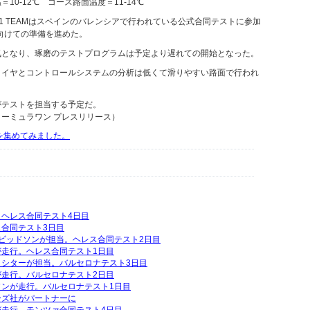
10-12℃ コース路面温度＝11-14℃
RI F1 TEAMはスペインのバレンシアで行われている公式合同テストに参加
へ向けての準備を進めた。
気となり、琢磨のテストプログラムは予定より遅れての開始となった。
タイヤとコントロールシステムの分析は低くて滑りやすい路面で行われ
がテストを担当する予定だ。
ーミュラワン プレスリリース）
動画を集めてみました。
ヘレス合同テスト4日目
合同テスト3日目
ビッドソンが担当。ヘレス合同テスト2日目
走行。ヘレス合同テスト1日目
ロシターが担当。バルセロナテスト3日目
走行。バルセロナテスト2日目
ンが走行。バルセロナテスト1日目
ーズ社がパートナーに