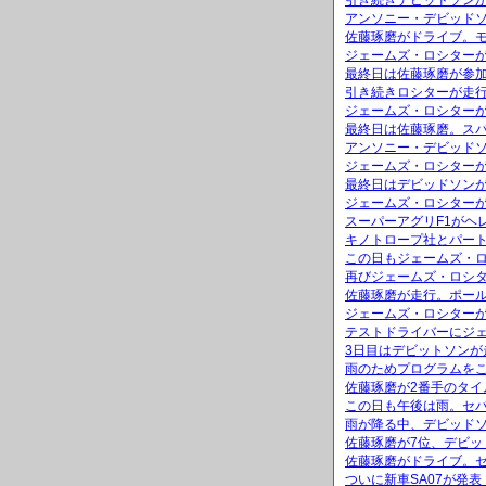
引き続きデビッドソンが
アンソニー・デビッド
佐藤琢磨がドライブ。モ
ジェームズ・ロシターが
最終日は佐藤琢磨が参加
引き続きロシターが走行
ジェームズ・ロシターが
最終日は佐藤琢磨。ス
アンソニー・デビッド
ジェームズ・ロシター
最終日はデビッドソンが
ジェームズ・ロシターが
スーパーアグリF1がヘ
キノトロープ社とパー
この日もジェームズ・
再びジェームズ・ロシ
佐藤琢磨が走行。ポール
ジェームズ・ロシター
テストドライバーにジ
3日目はデビットソンが
雨のためプログラムを
佐藤琢磨が2番手のタイ
この日も午後は雨。セパ
雨が降る中、デビッドソ
佐藤琢磨が7位、デビッ
佐藤琢磨がドライブ。セ
ついに新車SA07が発表