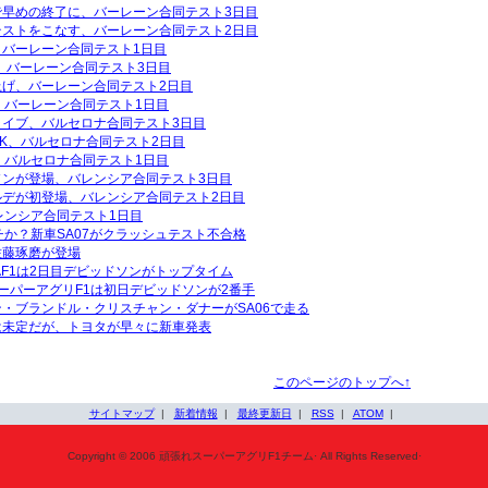
で早めの終了に、バーレーン合同テスト3日目
テストをこなす、バーレーン合同テスト2日目
バーレーン合同テスト1日目
周、バーレーン合同テスト3日目
げ、バーレーン合同テスト2日目
、バーレーン合同テスト1日目
イブ、バルセロナ合同テスト3日目
K、バルセロナ合同テスト2日目
、バルセロナ合同テスト1日目
ソンが登場、バレンシア合同テスト3日目
ルデが初登場、バレンシア合同テスト2日目
レンシア合同テスト1日目
チか？新車SA07がクラッシュテスト不合格
佐藤琢磨が登場
AF1は2日目デビッドソンがトップタイム
ーパーアグリF1は初日デビッドソンが2番手
・ブランドル・クリスチャン・ダナーがSA06で走る
は未定だが、トヨタが早々に新車発表
このページのトップへ↑
サイトマップ
|
新着情報
|
最終更新日
|
RSS
|
ATOM
|
Copyright © 2006 頑張れスーパーアグリF1チーム· All Rights Reserved·