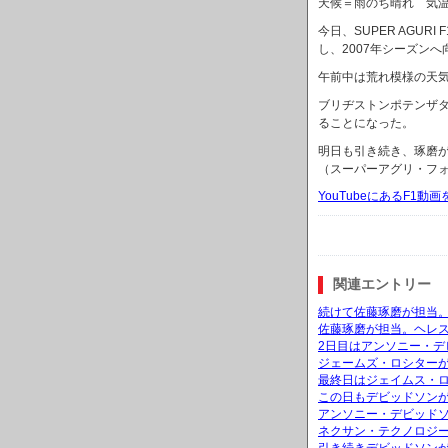
天候＝雨のち晴れ 気温＝
今日、SUPER AGU
し、2007年シーズン
午前中は荒れ模様の天
ブリヂストンポテンザ
ることになった。
明日も引き続き、琢磨
（スーパーアグリ・フォ
YouTubeにあるF1
関連エントリー
続けて佐藤琢磨が担当。
佐藤琢磨が担当。ヘレス
2日目はアンソニー・デ
ジェームズ・ロシターが
最終日はジェイムス・
この日もデビッドソンが
アンソニー・デビッドソ
ネクサン・テクノロジ