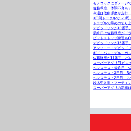
モノコックにダメージ
佐藤琢磨、体調不良も
今週は佐藤琢磨が走行、
3日間トータルで320
トラブルで早めの切り上
デビッドソンが10番手
最終日は佐藤琢磨がドラ
ピットストップ練習もO
デビッドソンが16番手
アンソニー・デビッド
ギド・バン・デル・ガ
佐藤琢磨が11番手、バ
スーパーアグリF1ピン
ヘレステスト最終日、
ヘレステスト3日目、S
ヘレステスト2日目、ス
鈴木亜久里・マーティン
スーパーアグリの新車