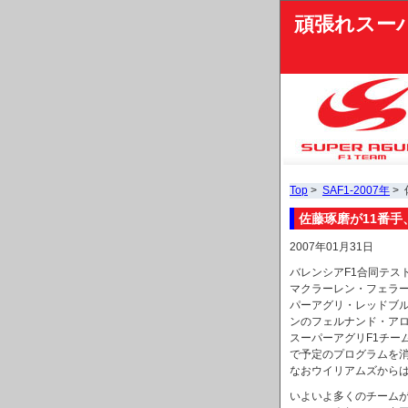
頑張れスー
Top
>
SAF1-2007年
>
佐藤琢磨が11番手
2007年01月31日
バレンシアF1合同テス
マクラーレン・フェラ
パーアグリ・レッドブ
ンのフェルナンド・ア
スーパーアグリF1チー
で予定のプログラムを
なおウイリアムズから
いよいよ多くのチーム