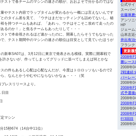
同テストで各チームのマシンの速さの順が、おおよそで分かるのではな
公式サイ
スーパー
重量やテスト内容でラップタイムが変わるから一概には言えないんです
佐藤琢磨
プとのタイム差を見て、「ウチはまだセッティングも詰めてないし、秘
アンソニ
余裕を持つチームもあれば、「あれっ、ウチはそこそこ攻めて走ったの
HP
があるのか！」と焦るチームもあったりして・・・
ジェーム
テストで本命視されるほど速かったのに、開幕したらそうでもなかった
山本左近
ので、テスト期間中のマシンの速さの順位は目安として見ていたほうが
井出有治
フランク
更新履
の新車SA07は、3月12日に東京で発表される模様。実際に開幕戦で
2008年
断を許さないが、作ってしまってグリッドに並べてしまえば何とかな
勝レース
2008年0
ンスの件もあるし心配は心配なんだが、今度はトロロッソもいるので2
2戦連続ダ
から、なんとかうやむやにならないかなぁ・・・（笑
バーレー
2008年0
1プレスリリースより。
2008年
１日目
式予選後
2008年0
0日
2008年
2008年0
2008年
 暫定マシン
行3回目
2008年0
15秒674（14台中11位）