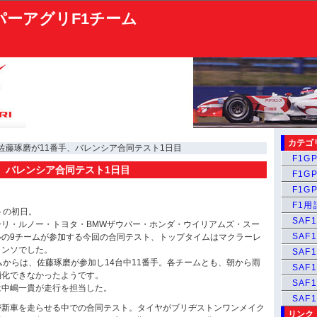
パーアグリF1チーム
カテゴ
 佐藤琢磨が11番手、バレンシア合同テスト1日目
F1GP
、バレンシア合同テスト1日目
F1GP
F1GP
F1
トの初日。
SAF1
ーリ・ルノー・トヨタ・BMWザウバー・ホンダ・ウイリアムズ・スー
SAF1
ルの9チームが参加する今回の合同テスト、トップタイムはマクラーレ
ロンソでした。
SAF1
ムからは、佐藤琢磨が参加し14台中11番手。各チームとも、朝から雨
SAF1
消化できなかったようです。
SAF
は中嶋一貴が走行を担当した。
SAF
が新車を走らせる中での合同テスト。タイヤがブリヂストンワンメイク
リンク