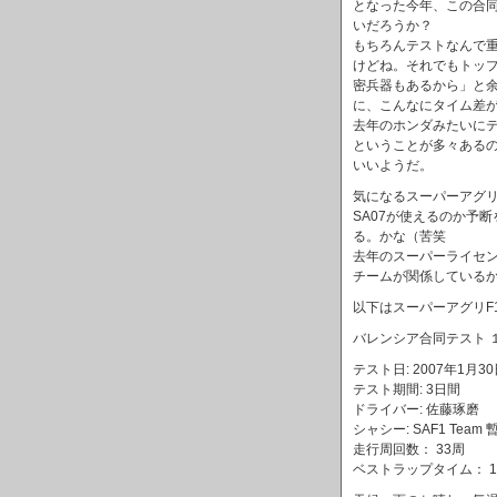
となった今年、この合
いだろうか？
もちろんテストなんで
けどね。それでもトッ
密兵器もあるから」と
に、こんなにタイム差
去年のホンダみたいに
ということが多々ある
いいようだ。
気になるスーパーアグリ
SA07が使えるのか予
る。かな（苦笑
去年のスーパーライセ
チームが関係している
以下はスーパーアグリF
バレンシア合同テスト 
テスト日: 2007年1月3
テスト期間: 3日間
ドライバー: 佐藤琢磨
シャシー: SAF1 Team
走行周回数： 33周
ベストラップタイム： 1分