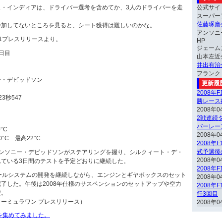
ス・インディアは、ドライバー選考を含めてか、3人のドライバーを走
公式サイ
スーパー
佐藤琢磨
参加してないところを見ると、シート獲得は難しいのかな。
アンソニ
1プレスリリースより。
HP
ジェーム
日目
山本左近
井出有治
フランク
ー・デビッドソン
更新履
2008年
3秒547
勝レース
2008年0
2戦連続ダ
バーレー
°C
2008年0
°C 最高22°C
2008年
式予選後
アンソニー・デビッドソンがステアリングを握り、シルクィート・デ・
2008年0
れている3日間のテストを予定どおりに継続した。
2008年
ールシステムの開発を継続しながら、エンジンとギヤボックスのセット
2008年0
了した。午後は2008年仕様のサスペンションのセットアップや空力
2008年
だ。
行3回目
ーミュラワン プレスリリース）
2008年0
動画を集めてみました。