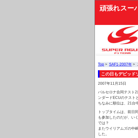
頑張れスー
Top
>
SAF1-2007年
>
この日もデビッド
2007年11月15日
バルセロナ合同テスト
ンダードECUのテスト
ちなみに順位は、21台
トップタイムは、前日
も参加したのだが、い
では？
またウイリアムズの中
した。