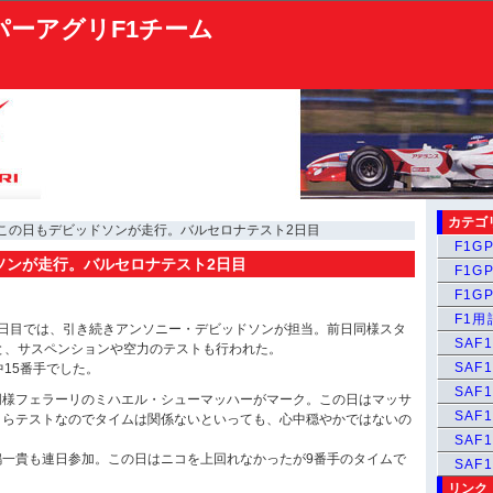
パーアグリF1チーム
カテゴ
 この日もデビッドソンが走行。バルセロナテスト2日目
F1GP
ソンが走行。バルセロナテスト2日目
F1GP
F1GP
F1
2日目では、引き続きアンソニー・デビッドソンが担当。前日同様スタ
SAF1
と、サスペンションや空力のテストも行われた。
SAF1
中15番手でした。
SAF1
同様フェラーリのミハエル・シューマッハーがマーク。この日はマッサ
SAF1
くらテストなのでタイムは関係ないといっても、心中穏やかではないの
SAF
嶋一貴も連日参加。この日はニコを上回れなかったが9番手のタイムで
SAF
リンク