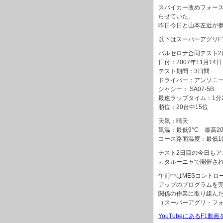
スパイカー改めフォー
らせていた。
昨日今日と山本左近が
以下はスーパーアグリF
バルセロナ合同テスト2
日付：2007年11月14日
テスト期間：3日間
ドライバー：アンソニ
シャシー： SA07-5B
最速ラップタイム：1分2
順位：20台中15位
天気：晴天
気温：最低9°C 最高20
コース路面温度：最低10
テスト2日目の今日も
カタルーニャで開催さ
午前中はMESコントロ
アップのプログラムを完
関係の作業に取り組ん
（スーパーアグリ・フォ
YouTubeにあるF1