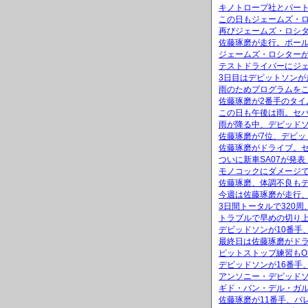
キノトロープ社とパー
この日もジェームズ・
再びジェームズ・ロシ
佐藤琢磨が走行。ポール
ジェームズ・ロシター
テストドライバーにジ
3日目はデビットソンが
雨のためプログラムを
佐藤琢磨が2番手のタイ
この日も午後は雨。セパ
雨が降る中、デビッドソ
佐藤琢磨が7位、デビッ
佐藤琢磨がドライブ。セ
ついに新車SA07が発表
モノコックにダメージ
佐藤琢磨、体調不良も
今週は佐藤琢磨が走行、
3日間トータルで320
トラブルで早めの切り上
デビッドソンが10番手
最終日は佐藤琢磨がドラ
ピットストップ練習もO
デビッドソンが16番手
アンソニー・デビッド
ギド・バン・デル・ガ
佐藤琢磨が11番手、バ