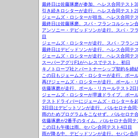
最終日は佐藤琢磨が参加。ヘレス合同テスト3
引き続きロシターが走行。ヘレス合同テスト2
ジェームズ・ロシターが担当。ヘレス合同テス
最終日は佐藤琢磨。スパ・フランコルシャン合
アンソニー・デビッドソンが走行。スパ・フラ
目
ジェームズ・ロシターが走行。スパ・フランコ
最終日はデビッドソンが走行。ヘレス合同テス
ジェームズ・ロシターが走行。ヘレス合同テス
スーパーアグリF1がヘレスでテスト。初日
キノトロープ社とパートナーシップ契約を締
この日もジェームズ・ロシターが走行。ポール
再びジェームズ・ロシターが走行。ポール・リ
佐藤琢磨が走行。ポール・リカールテスト2日
ジェームズ・ロシターが早速ドライブ。ポール
テストドライバーにジェームズ・ロシターを
3日目はデビットソンが走行。バルセロナ合同
雨のためプログラムをこなせず。バルセロナ合
佐藤琢磨が2番手のタイム。バルセロナ合同テ
この日も午後は雨。セパン合同テスト4日目
雨が降る中、デビッドソンが走行。セパン合同