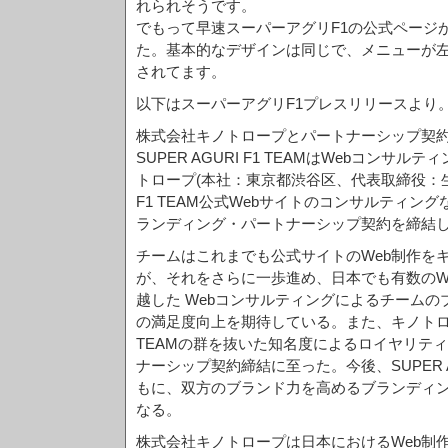
れられそうです。
でもって早速スーパーアグリF1の公式ページ
た。基本的なデザインは同じで、メニューが
されてます。
以下はスーパーアグリF1プレスリリースより
株式会社キノトロープとパートナーシップ契
SUPER AGURI F1 TEAMはWebコンサ
トロープ(本社：東京都渋谷区、代表取締役：生田昌
F1 TEAM公式Webサイトのコンサルティン
ランディング・パートナーシップ契約を締結
チームはこれまでも公式サイトのWeb制作を
が、それをさらに一歩進め、日本でも有数のW
越した Webコンサルティングによるチーム
の満足度向上を期待している。また、キノトロープは
TEAMの群を抜いた知名度によるロイヤリテ
ナーシップ契約締結に至った。今後、SUPER AG
もに、双方のブランド力を高めるブランディ
なる。
株式会社キノトロープは日本におけるWeb制