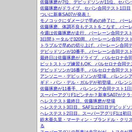
佐藤琢磨が7位、デビッドソンが11位。セパン
佐藤琢磨がドライブ。セパン合同テスト1日目
ついに新車SA07が発表！
モノコックにダメージで早めの終了に、バーレ
佐藤琢磨、体調不良もテストをこなす、バーレ
今週は佐藤琢磨が走行、バーレーン合同テスト
3日間トータルで320周、バーレーン合同テス
トラブルで早めの切り上げ、バーレーン合同テ
デビッドソンが10番手、バーレーン合同テスト
最終日は佐藤琢磨がドライブ、バルセロナ合同
ピットストップ練習もOK、バルセロナ合同テ
デビッドソンが16番手、バルセロナ合同テスト
アンソニー・デビッドソンが登場、バレンシア
ギド・バン・デル・ガルデが初登場、バレンシ
佐藤琢磨が11番手、バレンシア合同テスト1日
スーパーアグリF1ピンチか？新車SA07がク
ヘレステスト最終日、佐藤琢磨が登場
ヘレステスト3日目、SAF1は2日目デビッド
ヘレステスト2日目、スーパーアグリF1は初日
鈴木亜久里・マーティン・ブランドル・クリス
る
スーパーアグリの新車は未定だが、トヨタが