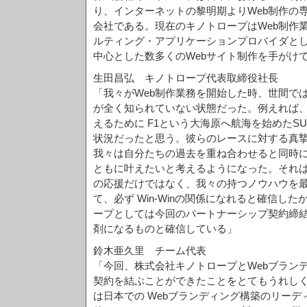
り、インターネットの黎明期よりWeb制作の
会社である。現在のキノトロープはWeb制作業
ルティング・アプリケーションプロバイダと
中心とした数多くのWebサイト制作を手がけ
生田昌弘 キノトロープ代表取締役社長
「我々がWeb制作業務を開始した時、世間で
が全く知られていない状態だった。例えれば
えるために F1という大海原へ航海を始めたSUPER
状況だったと思う。彼らのレースに対する真
我々は自分たちの過去を重ね合わせると同時
ともに叶えたいと考えるようになった。それ
の応援だけではなく、我々の持つノウハウを
て、必ず Win-Winの関係になれると確信し
ープとしては今回のパートナーシップ契約締
剤になるものと確信している」
鈴木亜久里 チーム代表
「今回、株式会社キノトロープとWebブラン
契約を結ぶことができたことをとてもうれし
は日本での Webブランディング構築のリー