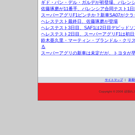
ギド・バン・デル・ガルデが初登場、バレンシ
佐藤琢磨が11番手、バレンシア合同テスト1日
スーパーアグリF1ピンチか？新車SA07がク
ヘレステスト最終日、佐藤琢磨が登場
ヘレステスト3日目、SAF1は2日目デビッド
ヘレステスト2日目、スーパーアグリF1は初日
鈴木亜久里・マーティン・ブランドル・クリス
る
スーパーアグリの新車は未定だが、トヨタが
サイトマップ
|
新着
Copyright © 2006 頑張れ