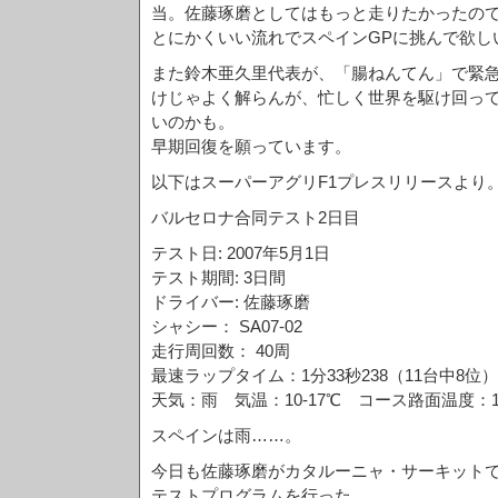
当。佐藤琢磨としてはもっと走りたかったの
とにかくいい流れでスペインGPに挑んで欲し
また鈴木亜久里代表が、「腸ねんてん」で緊
けじゃよく解らんが、忙しく世界を駆け回っ
いのかも。
早期回復を願っています。
以下はスーパーアグリF1プレスリリースより
バルセロナ合同テスト2日目
テスト日: 2007年5月1日
テスト期間: 3日間
ドライバー: 佐藤琢磨
シャシー： SA07-02
走行周回数： 40周
最速ラップタイム：1分33秒238（11台中8位）
天気：雨 気温：10-17℃ コース路面温度：14
スペインは雨……。
今日も佐藤琢磨がカタルーニャ・サーキットでSUPE
テストプログラムを行った。