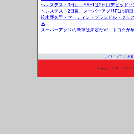
ヘレステスト3日目、SAF1は2日目デビッド
ヘレステスト2日目、スーパーアグリF1は初日
鈴木亜久里・マーティン・ブランドル・クリス
る
スーパーアグリの新車は未定だが、トヨタが
サイトマップ
|
新着
Copyright © 2006 頑張れ