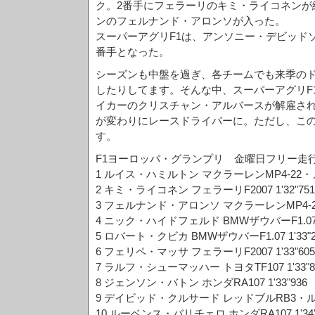
ク。2番手にフェラーリのキミ・ライコネンが
ンのフェルナンド・アロンソが入った。
スーパーアグリF1は、アンソニー・デビッドソ
番手となった。
シーズンも中盤を過ぎ、各チームでも来季の
したりしてます。そんな中、スーパーアグリF
イカーのクリスチャン・アルバースが解雇さ
が変わりにレースドライバーに。ただし、こ
す。
F1ヨーロッパ・グランプリ 金曜日フリー走
1 ルイス・ハミルトン マクラーレンMP4-22・メル
2 キミ・ライコネン フェラーリF2007 1'32"751
3 フェルナンド・アロンソ マクラーレンMP4-22・
4 ニック・ハイドフェルド BMWザウバーF1.07 1'
5 ロバート・クビカ BMWザウバーF1.07 1'33"2
6 フェリペ・マッサ フェラーリF2007 1'33"605
7 ラルフ・シューマッハー トヨタTF107 1'33"8
8 ジェンソン・バトン ホンダRA107 1'33"936
9 デイビッド・クルサード レッドブルRB3・ルノー
10 ルーベンス・バリチェロ ホンダRA107 1'34"