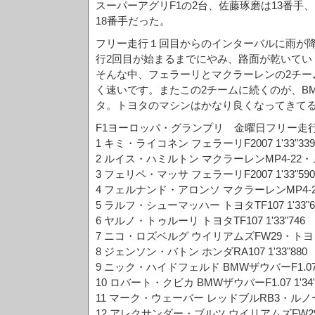
スーパーアグリF1の2台、佐藤琢磨は13番手
18番手だった。
フリー走行１回目からのインターバルに雨が
行2回目が始まるまでにやみ、路面が乾いてい
そんな中、フェラーリとマクラーレンの2チー
く速いです。またこの2チームに続くのが、B
タ。トヨタのマシンはかなり良くなってきて
F1ヨーロッパ・グランプリ 金曜日フリー走
1 キミ・ライコネン フェラーリF2007 1'33"339
2 ルイス・ハミルトン マクラーレンMP4-22・メル
3 フェリペ・マッサ フェラーリF2007 1'33"590
4 フェルナンド・アロンソ マクラーレンMP4-22・
5 ラルフ・シューマッハー トヨタTF107 1'33"6
6 ヤルノ・トゥルーリ トヨタTF107 1'33"746
7 ニコ・ロズベルグ ウイリアムズFW29・トヨタ 1
8 ジェンソン・バトン ホンダRA107 1'33"880
9 ニック・ハイドフェルド BMWザウバーF1.07 1'
10 ロバート・クビカ BMWザウバーF1.07 1'34"
11 マーク・ウェーバー レッドブルRB3・ルノー 1
12 アレクサンダー・ブルツ ウイリアムズFW29・ト