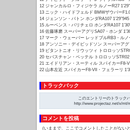
12 ジャンカルロ・フィジケラ ルノーR27 1'29"
13 ニック・ハイドフェルド BMWザウバーF1.07 1
14 ジェンソン・バトン ホンダRA107 1'29"945
15 ルーベンス・バリチェロ ホンダRA107 1'30"
16 佐藤琢磨 スーパーアグリSA07・ホンダ 1'30
17 マーク・ウェーバー レッドブルRB3・ルノー 1
18 アンソニー・デイビッドソン スーパーアグリSA
19 ビタントニオ・リウッツィ トロロッソSTR02
20 セバスチャン・ベッテル トロロッソSTR02・フ
21 エイドリアン・スーティル スパイカーF8-VII
22 山本左近 スパイカーF8-VII・フェラーリ 1'31
トラックバック
このエントリーのトラックバッ
http://www.projectaz.net/x/mt/
コメントを投稿
(いままで、ここでコメントしたことがない