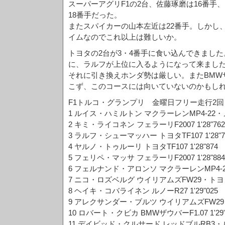
スーパーアグリF1の2台、佐藤琢磨は16番手
18番手だった。
またスパイカーの山本左近は22番手。しかし
イムなのでこれ以上は難しいか。
トヨタの2台が3・4番手に食い込んできまし
に、ラルフが上位に入るようになって来まし
それに引き換えホンダ勢は厳しい。またBMW
こず、このコースには向いていないのかもし
F1トルコ・グランプリ 金曜日フリー走行2回
1 ルイス・ハミルトン マクラーレンMP4-22・メル
2 キミ・ライコネン フェラーリF2007 1'28"762
3 ラルフ・シューマッハー トヨタTF107 1'28"7
4 ヤルノ・トゥルーリ トヨタTF107 1'28"874
5 フェリペ・マッサ フェラーリF2007 1'28"884
6 フェルナンド・アロンソ マクラーレンMP4-22・
7 ニコ・ロズベルグ ウイリアムズFW29・トヨタ 1
8 ヘイキ・コバライネン ルノーR27 1'29"025
9 アレクサンダー・ブルツ ウイリアムズFW29・ト
10 ロバート・クビカ BMWザウバーF1.07 1'29"
11 デイビッド・クルサード レッドブルRB3・ルノー