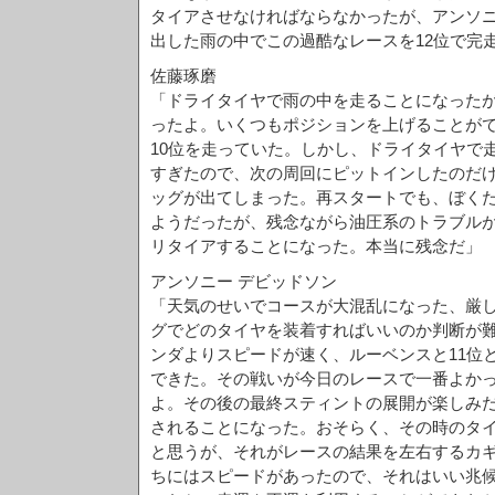
タイアさせなければならなかったが、アンソ
出した雨の中でこの過酷なレースを12位で完
佐藤琢磨
「ドライタイヤで雨の中を走ることになった
ったよ。いくつもポジションを上げることが
10位を走っていた。しかし、ドライタイヤで
すぎたので、次の周回にピットインしたのだ
ッグが出てしまった。再スタートでも、ぼく
ようだったが、残念ながら油圧系のトラブル
リタイアすることになった。本当に残念だ」
アンソニー デビッドソン
「天気のせいでコースが大混乱になった、厳し
グでどのタイヤを装着すればいいのか判断が
ンダよりスピードが速く、ルーベンスと11位
できた。その戦いが今日のレースで一番よか
よ。その後の最終スティントの展開が楽しみ
されることになった。おそらく、その時のタ
と思うが、それがレースの結果を左右するカ
ちにはスピードがあったので、それはいい兆