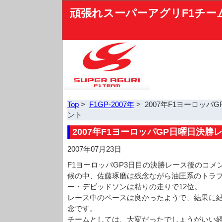
頑張れスーパーアグリF1チー
Top
>
F1GP-2007年
> 2007年F1ヨーロッ
ント
2007年F1ヨーロッパGP日曜日決
2007年07月23日
F1ヨーロッパGP3日目の決勝レース後のコ
候の中、佐藤琢磨は残念ながら油圧系のトラ
ー・デビッドソンは粘りの走りで12位。
レース中のペースは良かったようで、結果に
念です。
チームとしては、大変だったでしょうがいい