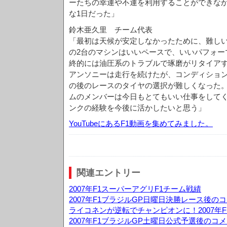
ーたちの幸運や不運を利用することができな
な1日だった」
鈴木亜久里 チーム代表
「最初は天候が安定しなかったために、難し
の2台のマシンはいいペースで、いいパフォー
終的には油圧系のトラブルで琢磨がリタイア
アンソニーは走行を続けたが、コンディショ
の後のレースのタイヤの選択が難しくなった
ムのメンバーは今日もとてもいい仕事をして
ンクの経験を今後に活かしたいと思う」
YouTubeにあるF1動画を集めてみました。
関連エントリー
2007年F1スーパーアグリF1チーム戦績
2007年F1ブラジルGP日曜日決勝レース後の
ライコネンが逆転でチャンピオンに！2007年F
2007年F1ブラジルGP土曜日公式予選後のコ