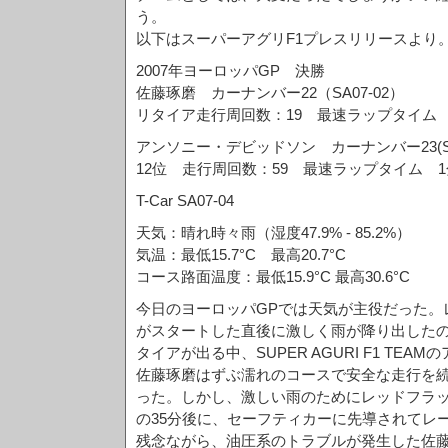
う。
以下はスーパーアグリF1プレスリリースより
2007年ヨーロッパGP 決勝
佐藤琢磨 カーナンバー22（SA07-02）
リタイア走行周回数：19 最速ラップタイム 1
アンソニー・デビッドソン カーナンバー23(SA0
12位 走行周回数：59 最速ラップタイム 1分
T-Car SA07-04
天気：晴れ時々雨（湿度47.9% - 85.2%）
気温：最低15.7°C 最高20.7°C
コース路面温度：最低15.9°C 最高30.6°C
今日のヨーロッパGPでは天気が主役だった。
がスタートした直後に激しく雨が降り出した
タイアが出る中、SUPER AGURI F1 TE
佐藤琢磨はずぶ濡れのコースで安全な走行を
った。しかし、激しい雨のためにレッドフラ
の35分後に、セーフティカーに先導されてレ
残念ながら、油圧系のトラブルが発生した佐藤