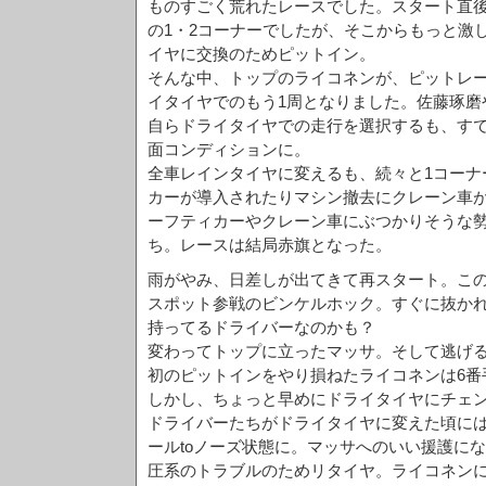
ものすごく荒れたレースでした。スタート直
の1・2コーナーでしたが、そこからもっと激
イヤに交換のためピットイン。
そんな中、トップのライコネンが、ピットレ
イタイヤでのもう1周となりました。佐藤琢磨
自らドライタイヤでの走行を選択するも、すで
面コンディションに。
全車レインタイヤに変えるも、続々と1コーナ
カーが導入されたりマシン撤去にクレーン車
ーフティカーやクレーン車にぶつかりそうな
ち。レースは結局赤旗となった。
雨がやみ、日差しが出てきて再スタート。こ
スポット参戦のビンケルホック。すぐに抜か
持ってるドライバーなのかも？
変わってトップに立ったマッサ。そして逃げ
初のピットインをやり損ねたライコネンは6番
しかし、ちょっと早めにドライタイヤにチェ
ドライバーたちがドライタイヤに変えた頃には
ールtoノーズ状態に。マッサへのいい援護に
圧系のトラブルのためリタイヤ。ライコネンに