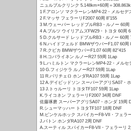
ニュルブルクリンク 5.148km×60周＝308.863
1 F.アロンソ マクラーレンMP4-22・メルセデス 60
2 F.マッサ フェラーリF2007 60周 8"155
3 M.ウェーバー レッドブルRB3・ルノー 60周 6
4 A.ブルツ ウイリアムズFW29・トヨタ 60周 65
5 D.クルサード レッドブルRB3・ルノー 60周 73
6 N.ハイドフェルド BMWザウバーF1.07 60周 8
7 R.クビカ BMWザウバーF1.07 60周 82"415
8 H.コバライネン ルノーR27 59周 1Lap
9 L.ハミルトン マクラーレンMP4-22・メルセデス
10 G.フィジケラ ルノーR27 59周 1Lap
11 R.バリチェロ ホンダRA107 59周 1Lap
12 A.デイビッドソン スーパーアグリSA07・ホン
13 J.トゥルーリ トヨタTF107 59周 1Lap
K.ライコネン フェラーリF2007 34周 DNF
佐藤琢磨 スーパーアグリSA07・ホンダ 19周 D
R.シューマッハー トヨタTF107 18周 DNF
M.ビンケルホック スパイカーF8-VII・フェラーリ
J.バトン ホンダRA107 2周 DNF
A.スーティル スパイカーF8-VII・フェラーリ 2