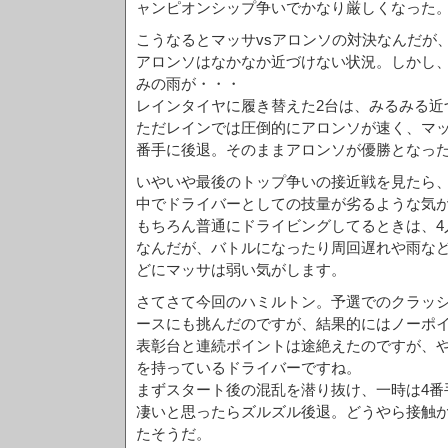
ャンピオンシップ争いでかなり厳しくなった
こうなるとマッサvsアロンソの対決なんだが
アロンソはなかなか近づけない状況。しかし
みの雨が・・・
レインタイヤに履き替えた2台は、みるみる近
ただレインでは圧倒的にアロンソが速く、マッ
番手に後退。そのままアロンソが優勝となっ
いやいや最後のトップ争いの接近戦を見たら、
中でドライバーとしての技量が劣るような気
もちろん普通にドライビングしてるときは、4
なんだが、バトルになったり周回遅れや雨な
どにマッサは弱い気がします。
さてさて今回のハミルトン。予選でのクラッ
ースにも挑んだのですが、結果的にはノーポ
表彰台と連続ポイントは途絶えたのですが、
を持っているドライバーですね。
まずスタート後の混乱を潜り抜け、一時は4番
凄いと思ったらズルズル後退。どうやら接触
たそうだ。