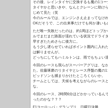
その後、レインタイヤに交換するも魔の1コー
タイヤかと思いきや、なんとクレーンに助け
じめて見た（笑
今のルールでは、エンジンさえ止まってなけ
OKだそうで、この出来事だけでも何か凄いも
ただ唯一失敗だったのは、約1周ほどトップか
ルでまだまだ路面が濡れている状況でドライ
早すぎたためさらに後方に。
もう少し遅らせていればポイント圏内に入れ
は解りませんが。
どっちにしてもハミルトンは、雨でもちょい
今回のレースも我らがスーパーアグリは、な
た。佐藤琢磨のリタイヤとレース序盤の魔の1
ビッドソンも捕まりかけたところくらいか。
チームとしては、天候を考えながらのレース
な。
今回のレース、2時間6分ほどかかっているん
ったのかな？？？
F1ヨーロッパ・グランプリ 日曜日決勝