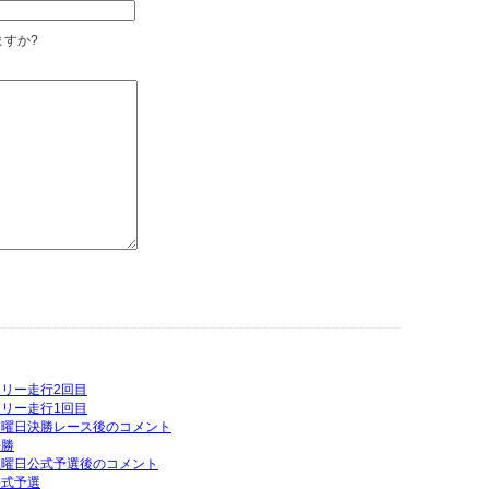
すか?
フリー走行2回目
フリー走行1回目
P日曜日決勝レース後のコメント
決勝
P土曜日公式予選後のコメント
公式予選