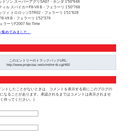
ドソン スーパーアグリSA07・ホンダ 1'50"648
ル スパイカーF8-VII B・フェラーリ 1'50"768
ツィ トロロッソSTR02・フェラーリ 1'51"628
-VII B・フェラーリ 1'52"379
ーリF2007 No Time
動画を集めてみました。
このエントリーのトラックバックURL:
http://www.projectaz.net/x/mt/mt-tb.cgi/460
メントしたことがないときは、コメントを表示する前にこのブログの
になることがあります。承認されるまではコメントは表示されませ
く待ってください。)