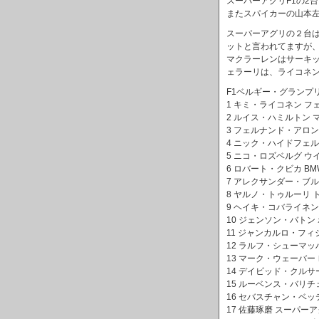
スーパーアグリF1の2
またスパイカーの山本左
スーパーアグリの２台
ットと言われてますが
マクラーレンはサーキ
ェラーリは、ライコネ
F1ベルギー・グランプ
1 キミ・ライコネン フェラー
2 ルイス・ハミルトン マク
3 フェルナンド・アロンソ
4 ニック・ハイドフェルド 
5 ニコ・ロズベルグ ウイリ
6 ロバート・クビカ BMWザ
7 アレクサンダー・ブルツ
8 ヤルノ・トゥルーリ トヨタ
9 ヘイキ・コバライネン ル
10 ジェンソン・バトン ホン
11 ジャンカルロ・フィジケ
12 ラルフ・シューマッハー 
13 マーク・ウェーバー レ
14 デイビッド・クルサー
15 ルーベンス・バリチェロ 
16 セバスチャン・ベッテ
17 佐藤琢磨 スーパーアグ