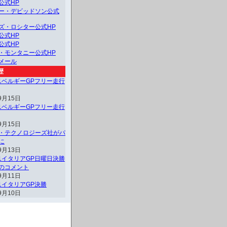
公式HP
ー・デビッドソン公式
ズ・ロシター公式HP
公式HP
公式HP
・モンタニー公式HP
メール
歴
F1ベルギーGPフリー走行
9月15日
F1ベルギーGPフリー走行
9月15日
・テクノロジーズ社がパ
に
9月13日
F1イタリアGP日曜日決勝
のコメント
9月11日
F1イタリアGP決勝
9月10日