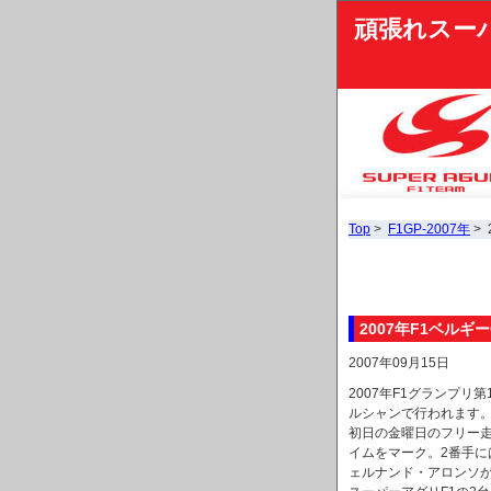
頑張れスー
Top
>
F1GP-2007年
>
2007年F1ベルギ
2007年09月15日
2007年F1グランプリ
ルシャンで行われます
初日の金曜日のフリー走
イムをマーク。2番手に
ェルナンド・アロンソ