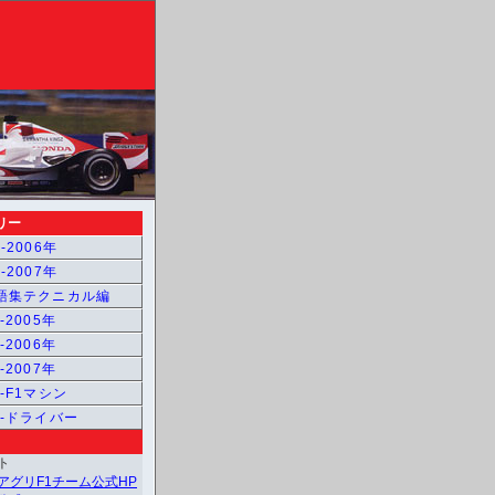
リー
-2006年
-2007年
用語集テクニカル編
-2005年
-2006年
-2007年
1-F1マシン
1-ドライバー
ト
アグリF1チーム公式HP