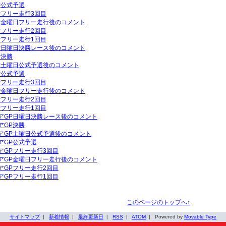
P公式予選
GPフリー走行3回目
GP金曜日フリー走行後のコメント
GPフリー走行2回目
GPフリー走行1回目
GP日曜日決勝レース後のコメント
P決勝
GP土曜日公式予選後のコメント
P公式予選
GPフリー走行3回目
GP金曜日フリー走行後のコメント
GPフリー走行2回目
GPフリー走行1回目
リアGP日曜日決勝レース後のコメント
アGP決勝
リアGP土曜日公式予選後のコメント
リアGP公式予選
リアGPフリー走行3回目
リアGP金曜日フリー走行後のコメント
リアGPフリー走行2回目
リアGPフリー走行1回目
このページのトップへ↑
サイトマップ
|
新着情報
|
最終更新日
|
RSS
|
ATOM
|
Powered by
Movable Type