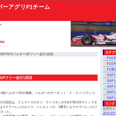
パーアグリF1チーム
カテゴ
 2007年F1ベルギーGPフリー走行1回目
F1GP
F1GP
F1
SAF1
ーGPフリー走行1回目
SAF1
SAF1
SAF
第14戦ベルギーGPが開幕。ベルギーのサーキット・ド・スパ-フランコ
。
SAF
行1回目は、フェラーリのキミ・ライコネンが1分47秒339でトップタ
リンク
はマクラーレンのルイス・ハミルトンが、3番手にもマクラーレンのフ
公式サイ
が入った。
スーパー