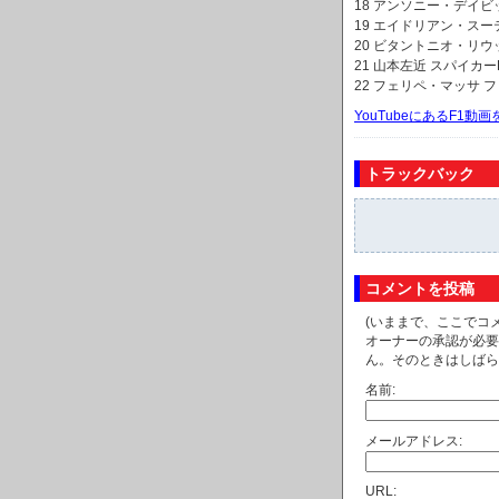
18 アンソニー・デイビッ
19 エイドリアン・スーティ
20 ビタントニオ・リウッ
21 山本左近 スパイカーF8
22 フェリペ・マッサ フェラ
YouTubeにあるF1
トラックバック
コメントを投稿
(いままで、ここでコ
オーナーの承認が必要
ん。そのときはしばら
名前:
メールアドレス:
URL: