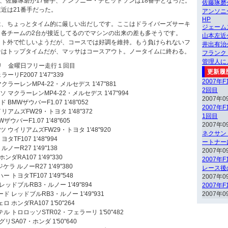
台、佐藤琢磨が17番手、アンソニー・デビッドソンは18番手となった。
佐藤琢磨
近は21番手だった。
アンソニ
HP
は、ちょっとタイム的に厳しい出だしです。ここはドライバーズサーキ
ジェーム
、各チームの2台が接近してるのでマシンの出来の差も多そうです。
山本左近
ット外で忙しいようだが、コースでは好調を維持。もう負けられないフ
井出有治
ンはトップタイムだが、マッサはコースアウト。ノータイムに終わる。
フランク
管理人に
リ 金曜日フリー走行１回目
更新履
リF2007 1'47"339
2007年
ラーレンMP4-22・メルセデス 1'47"881
2回目
 マクラーレンMP4-22・メルセデス 1'47"994
2007年0
BMWザウバーF1.07 1'48"052
2007年
アムズFW29・トヨタ 1'48"372
1回目
ウバーF1.07 1'48"605
2007年0
 ウイリアムズFW29・トヨタ 1'48"920
ネクサン
TF107 1'48"994
ートナー
ノーR27 1'49"138
2007年0
ダRA107 1'49"330
2007年
ラ ルノーR27 1'49"380
レース後
トヨタTF107 1'49"548
2007年0
ッドブルRB3・ルノー 1'49"894
2007年
ド レッドブルRB3・ルノー 1'49"931
2007年0
ホンダRA107 1'50"264
ル トロロッソSTR02・フェラーリ 1'50"482
リSA07・ホンダ 1'50"640