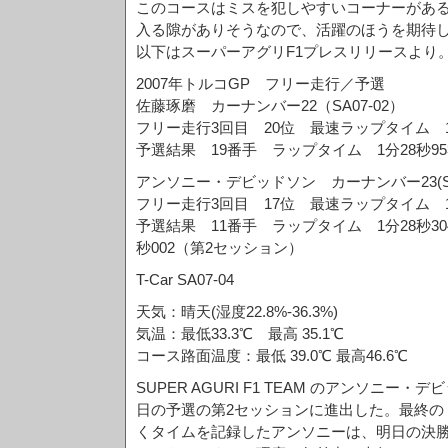
このコースはミスを犯しやすいコーナーがあ
入る隙がありそうなので、活躍のほうを期待
以下はスーパーアグリF1プレスリリースより
2007年トルコGP フリー走行／予選
佐藤琢磨 カーナンバー22（SA07-02）
フリー走行3回目 20位 最速ラップタイム 1分
予選結果 19番手 ラップタイム 1分28秒9
アンソニー・デビッドソン カーナンバー23(SA0
フリー走行3回目 17位 最速ラップタイム 1分
予選結果 11番手 ラップタイム 1分28秒30
秒002（第2セッション）
T-Car SA07-04
天気：晴天(湿度22.8%-36.3%)
気温：最低33.3℃ 最高 35.1℃
コース路面温度：最低 39.0℃ 最高46.6℃
SUPER AGURI F1 TEAM のアンソニー
日の予選の第2セッションに進出した。最終の
くタイムを記録したアンソニーは、明日の決勝