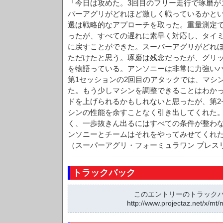
「今日は攻めた。3回目のフリー走行で琢磨が
パーアグリがどれほど激しく戦っているかと
選は戦略的なアプローチを取った。重量測定
ったが、すべての遅れに素早く対応し、タイ
に戻すことができた。スーパーアグリがどれ
ただけたと思う。琢磨は残念だったが、グリ
を物語っている。アンソニーは非常に力強い
第1セッションの2回目のアタックでは、マシ
た。もう少しマシンを調整できることはわか
ドを上げられるかもしれないと思ったが、第2
シンの性能を余すことなく引き出してくれた
く、一歩抜きん出るにはすべての条件が整わ
ンソニーとチームはそれをやってみせてくれ
（スーパーアグリ・フォーミュラワン プレス
トラックバック
このエントリーのトラックバッ
http://www.projectaz.net/x/mt/