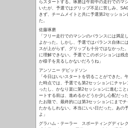
らスタートする。琢磨は午前中の走行でのマ
いたが、予選ではグリップ不足に苦しみ、SA
きず、チームメイトと共に予選第2セッション
た。
佐藤琢磨
「フリー走行でのマシンのバランスには満足
よかった。しかし、予選ではバランス自体に
スが上がらず、グリップも十分ではなかった
に理解できない。予選でこのポジションは残
か様子を見るしかないだろうね」
アンソニー デビッドソン
「今日はいいスタートを切ることができた。
た時点では、予選でも第2セッションにチャレ
ったし、かなり楽に第2セッションに進むこと
ートする前は、進めるかどうか少し心配だっ
たお陰で、最終的には第3セッションにまでチ
たかもしれない。本当にいい日だった。あの
よ」
グラハム・テーラー スポーティングディレ