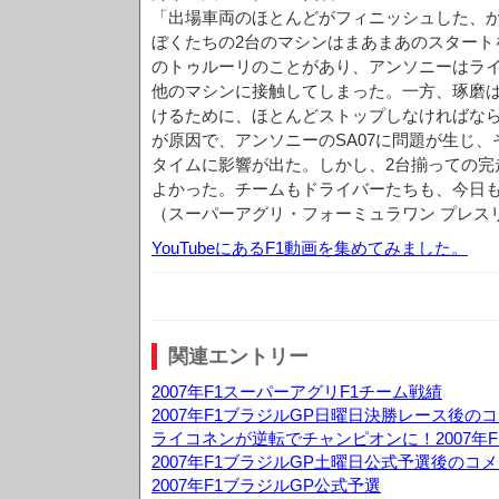
「出場車両のほとんどがフィニッシュした、
ぼくたちの2台のマシンはまあまあのスタート
のトゥルーリのことがあり、アンソニーはラ
他のマシンに接触してしまった。一方、琢磨
けるために、ほとんどストップしなければな
が原因で、アンソニーのSA07に問題が生じ
タイムに影響が出た。しかし、2台揃っての完
よかった。チームもドライバーたちも、今日
（スーパーアグリ・フォーミュラワン プレス
YouTubeにあるF1動画を集めてみました。
関連エントリー
2007年F1スーパーアグリF1チーム戦績
2007年F1ブラジルGP日曜日決勝レース後の
ライコネンが逆転でチャンピオンに！2007年F
2007年F1ブラジルGP土曜日公式予選後のコ
2007年F1ブラジルGP公式予選