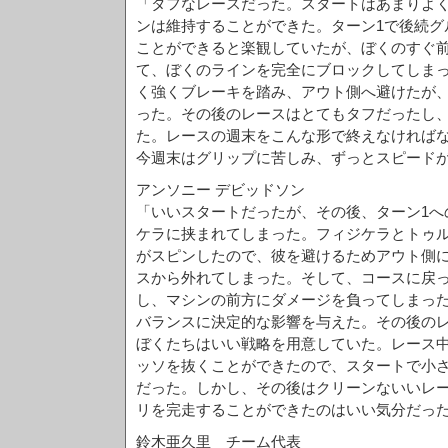
「タフなレースだった。スタートはあまりよ
ンは維持することができた。ターン1で後続グ
ことができると楽観していたが、ぼくのすぐ前
て、ぼくのラインを完全にブロックしてしま
く強くブレーキを踏み、アウト側へ避けたが
った。その後のレースはとてもタフだったし
た。レースの週末をこんな形で終えなければ
今週末はグリップに苦しみ、ずっとスピード
アンソニー デビッドソン
「いいスタートだったが、その後、ターン1へ
ケラに挟まれてしまった。フィジケラとトゥ
がスピンしたので、彼を避けるためアウト側
スから外れてしまった。そして、コースに戻
し、マシンの前方にダメージを負ってしまっ
バランスに決定的な影響を与えた。その後の
ぼくたちはいい戦略を用意していた。レース
ッソを抜くことができたので、スタートで小
だった。しかし、その後はクリーンないいレ
リを完走することができたのはいい気分だっ
鈴木亜久里 チーム代表