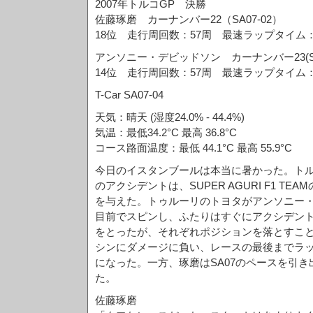
2007年トルコGP 決勝
佐藤琢磨 カーナンバー22（SA07-02）
18位 走行周回数：57周 最速ラップタイム：1
アンソニー・デビッドソン カーナンバー23(SA0
14位 走行周回数：57周 最速ラップタイム：1
T-Car SA07-04
天気：晴天 (湿度24.0% - 44.4%)
気温：最低34.2°C 最高 36.8°C
コース路面温度：最低 44.1°C 最高 55.9°C
今日のイスタンブールは本当に暑かった。トル
のアクシデントは、SUPER AGURI F1 T
を与えた。トゥルーリのトヨタがアンソニー
目前でスピンし、ふたりはすぐにアクシデン
をとったが、それぞれポジションを落とすこ
シンにダメージに負い、レースの最後までラ
になった。一方、琢磨はSA07のペースを引き
た。
佐藤琢磨