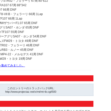
ソSTR02・フェラーリ 67周 80"622
107 67周 88"342
7 66周 DNF
-VII B・フェラーリ 66周 1Lap
107 66周 1Lap
WザウバーF1.07 65周 DNF
リSA07・ホンダ 65周 DNF
F107 55周 DNF
ーアグリSA07・ホンダ 54周 DNF
ズFW29・トヨタ 49周 DNF
TR02・フェラーリ 46周 DNF
RB3・ルノー 45周 DNF
P4-22・メルセデス 41周 DNF
29・トヨタ 19周 DNF
動画を集めてみました。
このエントリーのトラックバックURL:
http://www.projectaz.net/x/mt/mt-tb.cgi/500