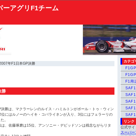
パーアグリF1チーム
カテゴ
2007年F1日本GP決勝
F1GP
F1GP
F1
SAF1
決勝
SAF1
SAF1
SAF
日本GP決勝は、マクラーレンのルイス・ハミルトンがポール・トゥ・ウィン
2位にはルノーのヘイキ・コバライネンが入り、3位にはフェラーリの
SAF
った。
リンク
1は、佐藤琢磨は15位、アンソニー・デビッドソンは残念ながらリタ
公式サイ
スーパー