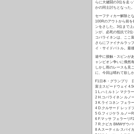
らに大健闘の3位を走
かの同士討ちとなった
セーフティカー解除と
100Rのアウトから前
ンをさした。3位まで上
ンが、必死の抵抗で2位
コバライネンは、ここ
さらにファイナルラッ
イ・サイドバトル。最
途中に接触・スピンが
ャンピオン争いに俄然
しかし雨のレースも見
に、今回は晴れて欲し
F1日本・グランプリ 
富士スピードウェイ 4.563
1 L.ハミルトン マクラーレ
2 H.コバライネン ルノーR
3 K.ライコネン フェラーリF
4 D.クルサード レッドブ
5 G.フィジケラ ルノーR27
6 F.マッサ フェラーリF20
7 R.クビカ BMWザウバーF
8 A.スーティル スパイカー