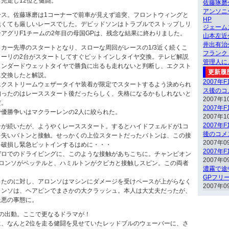
完走し12位と健闘。
佐藤琢磨
アンソニ
ース。佐藤琢磨は1コーナーで前車が見えず追突、フロントウィングと
HP
無くても厳しいレースでした。デビッドソンはトラブルでストップしリ
ジェーム
アグリF1チームの2年目の母国GPは、残念な結果に終わりました。
山本左近
井出有治
カー先導のスタートとなり、スローな周回がレースの1/3近く続くこ
フランク
ラーリの2台がスタートしてすぐピットインしタイヤ交換。テレビ解説
管理人に
タンダードウェットタイヤで勝負に出るも走れないと判断し、エクスト
更新履
に交換したと解説。
2007年
エクストリームウェザータイヤ装着が限定でスタートするよう決められ
ス後のコ
知ったのはレーススタート後だったらしく、失格になるかもしれないと
2007年1
だ。
2007年
で優勝争いはマクラーレンの2人に絞られた。
2007年1
2007年
ンが続いたが、ようやくレーススタート。するとハイドフェルドが1コ
後のコメ
を失いバトンと接触。せっかくの上位スタートだったバトンは、この接
2007年0
を破損し緊急ピットインするはめに・・・
2007年
ゼロでのドライビングに、このような接触があちこちに。チャンピオン
2007年0
アロンソがベッテルと、ハミルトンがクビカと接触しスピン。この両者
濃霧で途
。
GPフリ
ったのに対し、アロンソはマシンにダメージを受けペースが上がらなく
2007年0
ロンソは、ヘアピンでまさかの大クラッシュ。本人は大丈夫だったが、
最悪の事態に。
の出動。ここで更なるドラマが！
に、なんと2位を走る健闘を見せていたレッドブルのウェーバーに、さ