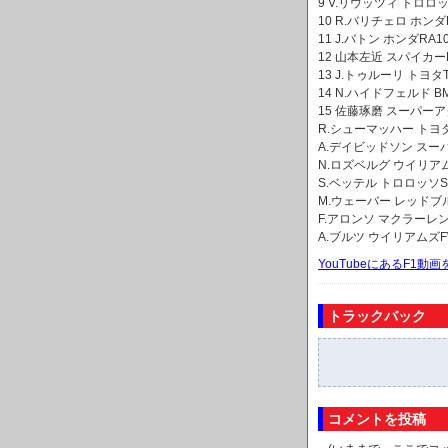
9 V.リウッツィ トロロッ
10 R.バリチェロ ホンダRA
11 J.バトン ホンダRA10
12 山本左近 スパイカーF8
13 J.トゥルーリ トヨタTF
14 N.ハイドフェルド BM
15 佐藤琢磨 スーパーアグ
R.シューマッハー トヨタT
A.デイビッドソン スーパ
N.ロズベルグ ウイリアム
S.ベッテル トロロッソS
M.ウェーバー レッドブル
F.アロンソ マクラーレンM
A.ブルツ ウイリアムズFW
YouTubeにあるF1
トラックバック
コメントを投稿