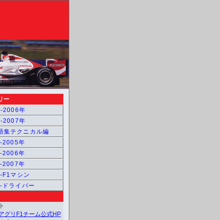
リー
-2006年
-2007年
用語集テクニカル編
-2005年
-2006年
-2007年
1-F1マシン
1-ドライバー
ト
アグリF1チーム公式HP