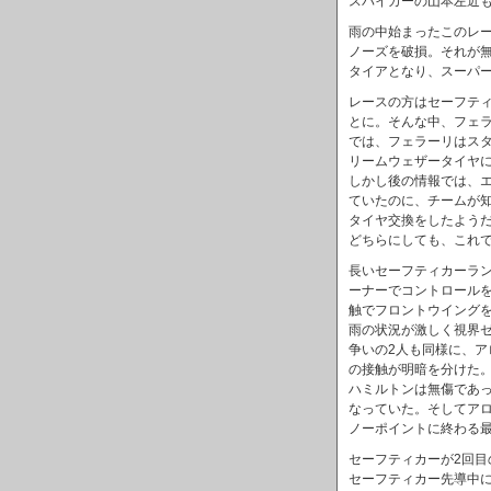
スパイカーの山本左近も
雨の中始まったこのレ
ノーズを破損。それが
タイアとなり、スーパー
レースの方はセーフティ
とに。そんな中、フェ
では、フェラーリはス
リームウェザータイヤ
しかし後の情報では、
ていたのに、チームが
タイヤ交換をしたよう
どちらにしても、これ
長いセーフティカーラ
ーナーでコントロール
触でフロントウイング
雨の状況が激しく視界
争いの2人も同様に、
の接触が明暗を分けた
ハミルトンは無傷であ
なっていた。そしてア
ノーポイントに終わる
セーフティカーが2回目
セーフティカー先導中