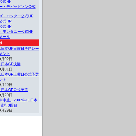
公式HP
ー・デビッドソン公式
ズ・ロシター公式HP
公式HP
公式HP
・モンタニー公式HP
メール
歴
F1日本GP日曜日決勝レー
メント
0月02日
F1日本GP決勝
0月01日
F1日本GP土曜日公式予選
ント
9月29日
F1日本GP公式予選
9月29日
中中止。2007年F1日本
ー走行3回目
9月29日