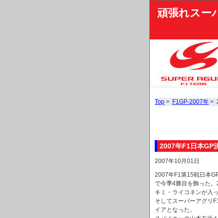
頑張れスー
Top
>
F1GP-2007年
> 
2007年F1日本GP
2007年10月01日
2007年F1第15戦
で今季4勝目を飾った。
キミ・ライコネンが入
そしてスーパーアグリF
イアとなった。