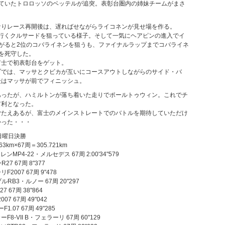
っていたトロロッソのベッテルが追突。表彰台圏内の姉妹チームがまさ
。
なりレース再開後は、遅ればせながらライコネンが見せ場を作る。
を行くクルサードを狙っている様子。そして一気にヘアピンの進入でイ
がると2位のコバライネンを狙うも、ファイナルラップまでコバライネ
を死守した。
富士で初表彰台をゲット。
プでは、マッサとクビカが互いにコースアウトしながらのサイド・バ
後はマッサが前でフィニッシュ。
あったが、ハミルトンが落ち着いた走りでポールトゥウィン。これでチ
有利となった。
ごたえあるが、富士のメインストレートでのバトルを期待していただけ
かった・・・
日曜日決勝
km×67周＝305.721km
ンMP4-22・メルセデス 67周 2:00'34"579
27 67周 8"377
2007 67周 9"478
ルRB3・ルノー 67周 20"297
 67周 38"864
07 67周 49"042
1.07 67周 49"285
F8-VII B・フェラーリ 67周 60"129