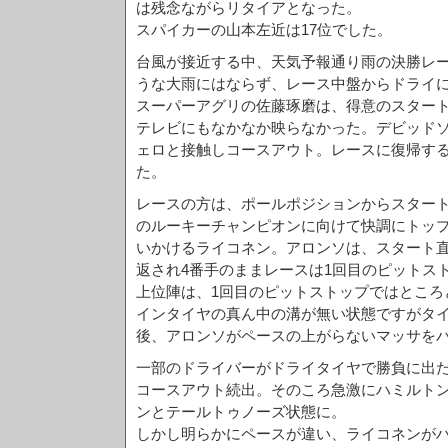
は残念ながらリタイアとなった。
スパイカーの山本左近は17位でした。
台風が接近する中、天気予報通り雨の決勝レー
うな大雨にはならず、レース中盤からドライ
スーパーアグリの佐藤琢磨は、得意のスター
テレビにもなかなか映らなかった。デビッド
ェロと接触しコースアウト。レースに復帰す
た。
レースの方は、ポールポジションからスター
のルーキーチャンピオンに向けて快調にトッ
いかけるライコネン。アロンソは、スタート
返され4番手のままレースは1回目のピットス
上位陣は、1回目のピットストップではところ
インタイヤの真ん中の溝が無い状態ですがタ
後、アロンソがペースの上がらないマッサをパ
一部のドライバーがドライタイヤで勝負に出
コースアウト続出。そのころ急激にハミルト
ンとテールトゥノーズ状態に。
しかし明らかにペースが違い、ライコネンが