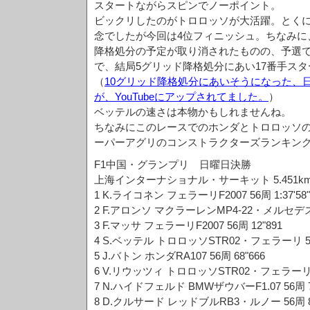
スタートながらスピンでノーポイント。
ビックリしたのがトロロッソが大活躍。とくに
念でしたが今回は4位フィニッシュ。ちなみに
降格処分の予定が取り消されたものの、予選
で、結局5グリッド降格処分にあい17番手ス
（
10グリッド降格処分にあいそうになった、
が、YouTubeにアップされてました。
）
ベッテルの速さは本物かもしれませんね。
ちなみにこのレースでのホンダとトロロッソ
ーパーアグリのコンストラクターズランキング
F1中国・グランプリ 日曜日決勝
上海インターナショナル・サーキット 5.451kmkm
1 K.ライコネン フェラーリF2007 56周 1:37'58"
2 F.アロンソ マクラーレンMP4-22・メルセデス 5
3 F.マッサ フェラーリF2007 56周 12"891
4 S.ベッテル トロロッソSTR02・フェラーリ 56周
5 J.バトン ホンダRA107 56周 68"666
6 V.リウッツィ トロロッソSTR02・フェラーリ 5
7 N.ハイドフェルド BMWザウバーF1.07 56周 7
8 D.クルサード レッドブルRB3・ルノー 56周 80