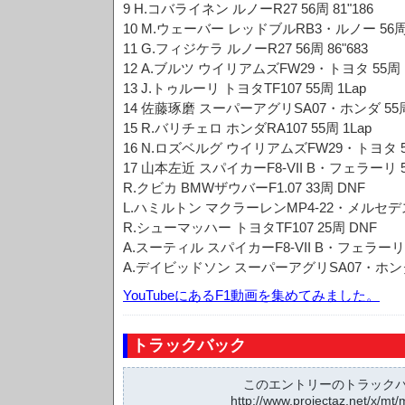
9 H.コバライネン ルノーR27 56周 81"186
10 M.ウェーバー レッドブルRB3・ルノー 56周 8
11 G.フィジケラ ルノーR27 56周 86"683
12 A.ブルツ ウイリアムズFW29・トヨタ 55周 1
13 J.トゥルーリ トヨタTF107 55周 1Lap
14 佐藤琢磨 スーパーアグリSA07・ホンダ 55周 
15 R.バリチェロ ホンダRA107 55周 1Lap
16 N.ロズベルグ ウイリアムズFW29・トヨタ 54
17 山本左近 スパイカーF8-VII B・フェラーリ 53
R.クビカ BMWザウバーF1.07 33周 DNF
L.ハミルトン マクラーレンMP4-22・メルセデス
R.シューマッハー トヨタTF107 25周 DNF
A.スーティル スパイカーF8-VII B・フェラーリ 
A.デイビッドソン スーパーアグリSA07・ホンダ 
YouTubeにあるF1動画を集めてみました。
トラックバック
このエントリーのトラックバッ
http://www.projectaz.net/x/mt/