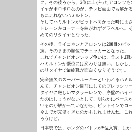
ク。その後ろから、3位に上がったアロンソも
イヤがボロボロなのが、テレビ画面でも解か
もに走れないハミルトン。
そしてハミルトンがピットへ向かった時にま
トレーン左コーナーを曲がれずグラベルへ。そ
めてのリタイヤとなった。
その後、ライコネンとアロンソは2回目のピッ
換。そのままの順位でチェッカーとなった。
これでチャンピオンシップ争いは、ラスト1戦
ハミルトンが優位には変わりは無い。しかし
のリタイヤで最終戦が面白くなりそうです。
完全無欠のスーパールーキーといわれるハミ
んて、チャンピオン目前にしてのプレッシャ
タイヤに厳しいマクラーレンで、序盤のハイ
たのはしょうがないとして、明らかにペース
いるのが解かっていながら、ピットインでコ
今までが完璧すぎたのかもしれませんね。こ
ろうけど。
日本勢では、ホンダのバトンが5位入賞。しか