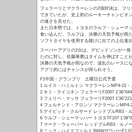
フェラーリとマクラーレンの2強対決は、フリ
できていたが、史上初のルーキーチャンピオ
の速さを見せた。
また日本勢では、トヨタのラルフ・シューマッ
食い込んだ。ラルフは、決勝の天気予報が雨
ソフトタイヤを使用する賭けに出ての上位進
スーパーアグリの2台は、デビッドソンが一発
たのに対し、佐藤琢磨はタイムを伸ばすこと
決勝の天気予報が雨なので、波乱のレースに
アグリ的にはチャンスが得られそう。
F1中国・グランプリ 土曜日公式予選
1 ルイス・ハミルトン マクラーレンMP4-22・メル
2 キミ・ライコネン フェラーリF2007 1'36"044
3 フェリペ・マッサ フェラーリF2007 1'36"221
4 フェルナンド・アロンソ マクラーレンMP4-22・
5 デイビッド・クルサード レッドブルRB3・ルノー
6 ラルフ・シューマッハー トヨタTF107 1'38"0
7 マーク・ウェーバー レッドブルRB3・ルノー 1'
8 ニック・ハイドフェルド BMWザウバーF1.07 1'