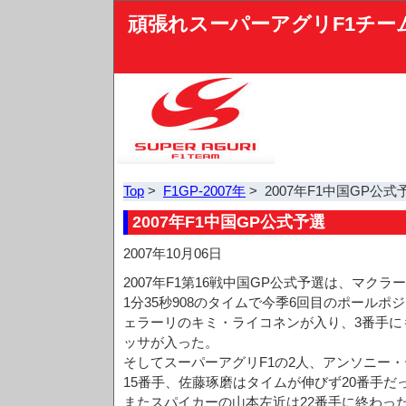
頑張れスーパーアグリF1チー
Top
>
F1GP-2007年
> 2007年F1中国GP公式
2007年F1中国GP公式予選
2007年10月06日
2007年F1第16戦中国GP公式予選は、マク
1分35秒908のタイムで今季6回目のポールポ
ェラーリのキミ・ライコネンが入り、3番手に
ッサが入った。
そしてスーパーアグリF1の2人、アンソニー・
15番手、佐藤琢磨はタイムが伸びず20番手だ
またスパイカーの山本左近は22番手に終わっ