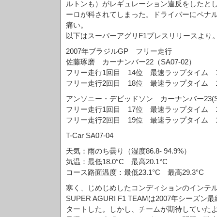
ルトンも）がレギュレーション違反をしたとして
ーロが科されてしまった。ドライバーにペナ
痛い。
以下はスーパーアグリF1プレスリリースより
2007年ブラジルGP フリー走行
佐藤琢磨 カーナンバー22（SA07-02）
フリー走行1回目 14位 最速ラップタイム 1分
フリー走行2回目 18位 最速ラップタイム 1分
アンソニー・デビッドソン カーナンバー23(SA0
フリー走行1回目 17位 最速ラップタイム 1分
フリー走行2回目 19位 最速ラップタイム 1分
T-Car SA07-04
天気：雨のち曇り（湿度86.8- 94.9%）
気温：最低18.0°C 最高20.1°C
コース路面温度：最低23.1°C 最高29.3°C
寒く、じめじめしたコンディションのインテ
SUPER AGURI F1 TEAMは2007年シー
タートした。しかし、チームが期待していたよ