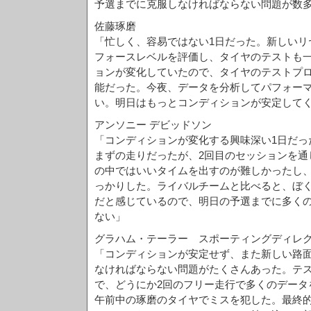
予選までに克服しなければならない問題が数
佐藤琢磨
「忙しく、容易ではない1日だった。新しいリ
フォースレベルを評価し、タイヤのテストも
ョンが変化していたので、タイヤのテストプ
能だった。今夜、データを分析してパフォー
い。明日はもっとコンディションが安定して
アンソニー デビッドソン
「コンディションが変化する興味深い1日だっ
まずの走りだったが、2回目のセッションを通
の中ではいいタイムを出すのが難しかったし
っかりした。ライバルチームと比べると、ぼ
だと感じているので、明日の予選までに多く
ない」
グラハム・テーラー スポーティングディレ
「コンディションが安定せず、また新しい路
なければならない問題がたくさんあった。テ
で、どうにか2回のフリー走行で多くのデータ
午前中の琢磨のタイヤでミスを犯した。最終