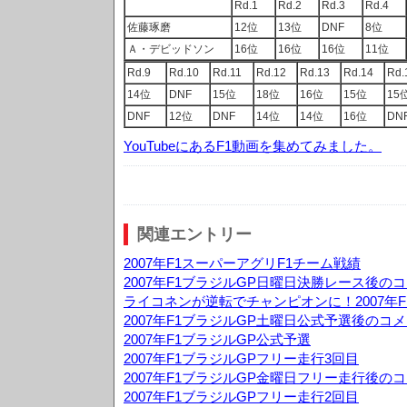
Rd.1
Rd.2
Rd.3
Rd.4
佐藤琢磨
12位
13位
DNF
8位
Ａ・デビッドソン
16位
16位
16位
11位
Rd.9
Rd.10
Rd.11
Rd.12
Rd.13
Rd.14
Rd.
14位
DNF
15位
18位
16位
15位
15
DNF
12位
DNF
14位
14位
16位
DN
YouTubeにあるF1動画を集めてみました。
関連エントリー
2007年F1スーパーアグリF1チーム戦績
2007年F1ブラジルGP日曜日決勝レース後の
ライコネンが逆転でチャンピオンに！2007年F
2007年F1ブラジルGP土曜日公式予選後のコ
2007年F1ブラジルGP公式予選
2007年F1ブラジルGPフリー走行3回目
2007年F1ブラジルGP金曜日フリー走行後の
2007年F1ブラジルGPフリー走行2回目