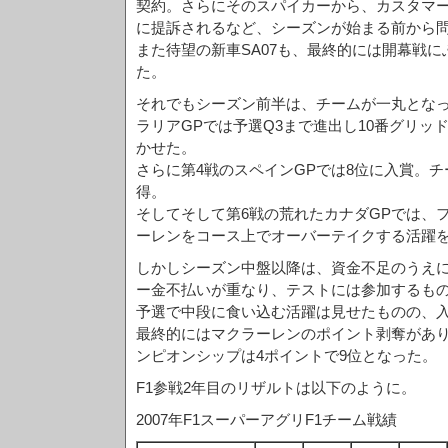
契約。さらにそのスパイカーから、カスタマ
に提訴されるなど、シーズンが始まる前から
また待望の新車SA07も、最終的には開幕戦
た。
それでもシーズン前半は、チームが一丸とな
ラリアGPでは予選Q3まで進出し10番グリッ
かせた。
さらに第4戦のスペインGPでは8位に入賞。チ
得。
そしてそして第6戦の荒れたカナダGPでは、
ーレンをコース上でオーバーテイクする活躍を
しかしシーズン中盤以降は、資金不足のうえ
ー金不払いが重なり、テストには参加するも
予選で中段に食い込む活躍は見せたものの、
最終的にはマクラーレンのポイント剥奪があ
ンピオンシップは4ポイントで9位となった。
F1参戦2年目のリザルトは以下のように。
2007年F1スーパーアグリF1チーム戦績