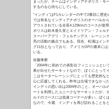
まったが、チームはインディアナポリス・モ
するのを心待ちにしている。
"インディ"はF1カレンダーの中で2番目に歴
では有名なインディアナポリスのオーバルか
アウトされている全長4.129kmのコースが
ポリスは鈴木亜久里とエイドリアン・フェルナ
スーパーアグリ・フェルナンデス・レーシン
亮の活動の拠点でもある。現在、松浦はイン
グ11位となっており、アメリカGPの週末に
いる。
佐藤琢磨
「2004年に初めての表彰台フィニッシュとい
果が出せたサーキットなので、ぼくにとって
こはモーターレーシングにとっても歴史的な
心に応援してくれる。昨年は出場できなかっ
インディの思い出は2004年のこと。オーバ
ートを利用したユニークなサーキットだが、
ルドのコースには低速コーナーが多い。ぼくは
なので、今週、インディを再び訪れることを