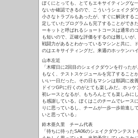
ぼくにとっても、とてもエキサイティングな
ないか確認できるので、こういうシェイクダ
小さなトラブルもあったが、すぐに解決する
定していたプログラムも完了することができ
ーキットと呼ばれるショートコースは通常の
も短いので、正確な評価をするのは難しいが
戦闘力があるとわかっているマシンと共に、ド
のはエキサイティングだ。来週のホッケンハ
山本左近
「木曜日に2回目のシェイクダウンを行ったが
もなく、テストスケジュールを完了すること
いい一日だった。その日もマシンは順調に改
ドイツGPに行くのがとても楽しみだ。ホッケン
初レースとなるが、もちろんとても楽しみに
も感謝している。ぼくはこのチームでレース
りに思っているし、チームが一歩一歩前進し
いと思っている」
鈴木亜久里 チーム代表
「待ちに待ったSA06のシェイクダウンテス
うれしく思っている。当初予定していたスケ