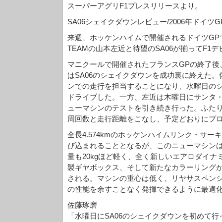
スーパーアグリF1プレスリリースより。
SA06シェイクダウンレビュー/2006年ドイツ
来週、ホッケンハイムで開催されるドイツGPでは、
TEAMの山本左近と待望のSA06が揃ってF1
マニクールで開催されたフランスGPの終了後、SUPE
はSA06のシェイクダウンを成功裏に終えた
ンでの走行を担当することになり、水曜日のシル
ドライブした。一方、左近は木曜日にサンタ・ポ
ューマシンのテストを引き続き行った。ふた
周回数と走行距離をこなし、予定どおりにプ
全長4.574kmのホッケンハイムリンク・サー
び込まれることとなるが、このニューマシン
量も20kgほど軽く、全く新しいエアロダイ
製ギヤボックス、そして新たなカラーリング
される。マシンの重心は低く、リヤサスペン
の性能を余すことなく発揮できるように最適
佐藤琢磨
「水曜日にSA06のシェイクダウンを初めて