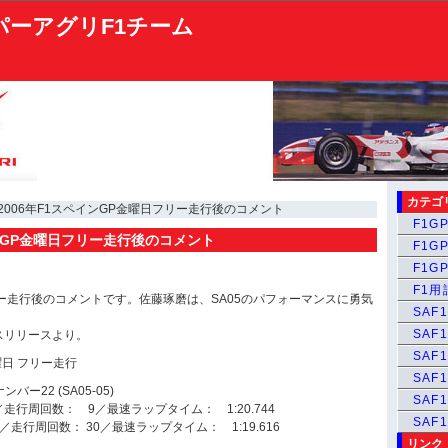
パーアグリF1チーム
カテゴ
 2006年F1スペインGP金曜日フリー走行後のコメント
F1GP
インGP金曜日フリー走行後のコメント
F1GP
F1GP
F1
ー走行後のコメントです。佐藤琢磨は、SA05のパフォーマンスに勇気
SAF1
SAF1
スリリースより。
SAF1
曜日 フリー走行
SAF1
2 (SA05-05)
SAF
走行周回数： 9／最速ラップタイム： 1:20.744
SAF
走行周回数： 30／最速ラップタイム： 1:19.616
リンク