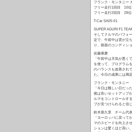
フランク・モンタニー カーナ
フリー走行1回目 10
フリー走行2回目 28位
T-Car SA05-01
SUPER AGURI F
そしてクルマのパフォ
定で、午前中は雲が立
り、路面のコンディシ
佐藤琢磨
「午前中は天気が悪く
を使って、プログラム
のバランスも改善され
た。今日の成果には満
フランク・モンタニー
「今日は難しい日だっ
後は良いセットアップ
ルマをコントロールす
プが見つけられると信
鈴木亜久里 チーム代
「ヨーロッパに戻って
マのスピードを向上さ
ションは驚くほど高い