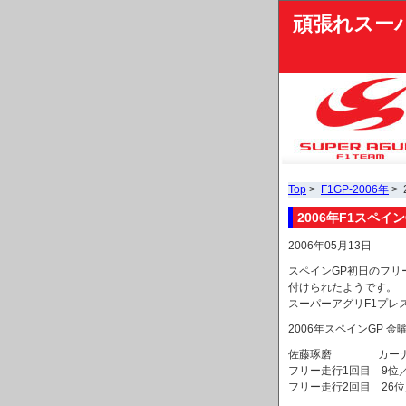
頑張れスー
Top
>
F1GP-2006年
>
2006年F1スペ
2006年05月13日
スペインGP初日のフリ
付けられたようです。
スーパーアグリF1プレ
2006年スペインGP 金
佐藤琢磨 カーナンバー2
フリー走行1回目 9位／
フリー走行2回目 26位／