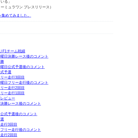
ている」
ーミュラワン プレスリリース）
動画を集めてみました。
グリF1チーム戦績
P日曜日決勝レース後のコメント
決勝
P土曜日公式予選後のコメント
公式予選
フリー走行3回目
P金曜日フリー走行後のコメント
フリー走行2回目
フリー走行1回目
プレビュー
曜日決勝レース後のコメント
曜日公式予選後のコメント
予選
ー走行3回目
曜日フリー走行後のコメント
ー走行2回目