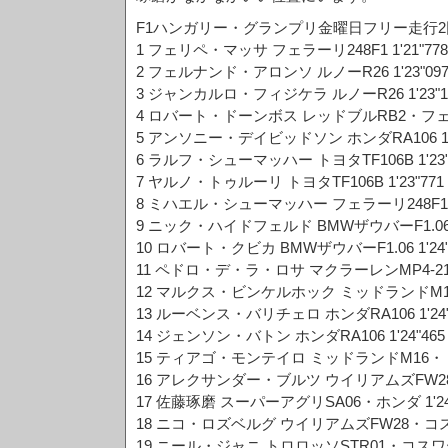
F1ハンガリー・グランプリ金曜日フリー走行2
1 フェリペ・マッサ フェラーリ248F1 1'21"778 
2 フェルナンド・アロンソ ルノーR26 1'23"097
3 ジャンカルロ・フィジケラ ルノーR26 1'23"18
4 ロバート・ドーンボス レッドブルRB2・フェラーリ
5 アンソニー・デイビッドソン ホンダRA106 1'23
6 ラルフ・シューマッハー トヨタTF106B 1'23"7
7 ヤルノ・トゥルーリ トヨタTF106B 1'23"771 
8 ミハエル・シューマッハー フェラーリ248F1 1'2
9 ニック・ハイドフェルド BMWザウバーF1.06 1'2
10 ロバート・クビカ BMWザウバーF1.06 1'24"1
11 ペドロ・デ・ラ・ロサ マクラーレンMP4-21・メ
12 マルクス・ビンケルホック ミッドランドM16・ト
13 ルーベンス・バリチェロ ホンダRA106 1'24"4
14 ジェンソン・バトン ホンダRA106 1'24"465 
15 ティアゴ・モンテイロ ミッドランドM16・トヨタ
16 アレクサンダー・ブルツ ウイリアムズFW28・コ
17 佐藤琢磨 スーパーアグリSA06・ホンダ 1'24"
18 ニコ・ロズベルグ ウイリアムズFW28・コスワース
19 ニール・ジャニ トロロッソSTR01・コスワース 