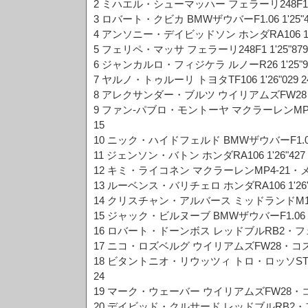
2 ミハエル・シューマッハー フェラーリ248F1 1'2
3 ロバート・クビカ BMWザウバーF1.06 1'25"42
4 アンソニー・デイビッドソン ホンダRA106 1'25
5 フェリペ・マッサ フェラーリ248F1 1'25"879 
6 ジャンカルロ・フィジケラ ルノーR26 1'25"99
7 ヤルノ・トゥルーリ トヨタTF106 1'26"029 2
8 アレクサンダー・ブルツ ウイリアムズFW28・コス
9 ファン-パブロ・モントーヤ マクラーレンMP4-2
15
10 ニック・ハイドフェルド BMWザウバーF1.06 1'
11 ジェンソン・バトン ホンダRA106 1'26"427 
12 キミ・ライコネン マクラーレンMP4-21・メルセ
13 ルーベンス・バリチェロ ホンダRA106 1'26"6
14 クリスチャン・アルバース ミッドランドM16・ト
15 ジャック・ビルヌーブ BMWザウバーF1.06 1'2
16 ロバート・ドーンボス レッドブルRB2・フェラー
17 ニコ・ロズベルグ ウイリアムズFW28・コスワース
18 ビタントニオ・リウッツィ トロ・ロッソSTR0
24
19 マーク・ウェーバー ウイリアムズFW28・コスワ
20 デイビッド・クルサード レッドブルRB2・フェラ