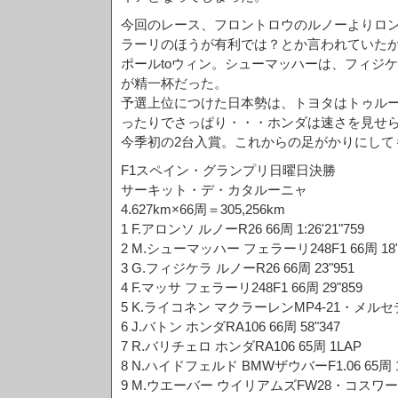
今回のレース、フロントロウのルノーよりロ
ラーリのほうが有利では？とか言われていた
ポールtoウィン。シューマッハーは、フィジ
が精一杯だった。
予選上位につけた日本勢は、トヨタはトゥル
ったりでさっぱり・・・ホンダは速さを見せ
今季初の2台入賞。これからの足がかりにして
F1スペイン・グランプリ日曜日決勝
サーキット・デ・カタルーニャ
4.627km×66周＝305,256km
1 F.アロンソ ルノーR26 66周 1:26'21"759
2 M.シューマッハー フェラーリ248F1 66周 18"
3 G.フィジケラ ルノーR26 66周 23"951
4 F.マッサ フェラーリ248F1 66周 29"859
5 K.ライコネン マクラーレンMP4-21・メルセデス
6 J.バトン ホンダRA106 66周 58"347
7 R.バリチェロ ホンダRA106 65周 1LAP
8 N.ハイドフェルド BMWザウバーF1.06 65周 
9 M.ウエーバー ウイリアムズFW28・コスワース 