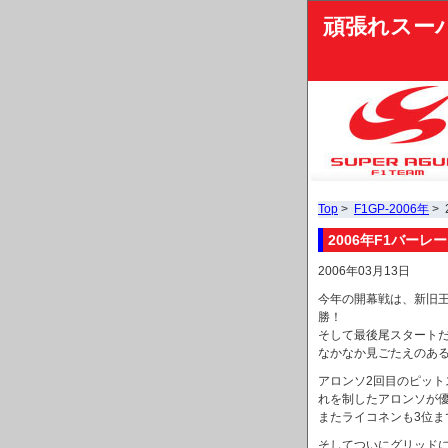
頑張れスー
Top
>
F1GP-2006年
> 
2006年F1バーレ
2006年03月13日
今年の開幕戦は、新旧
勝！
そして最後尾スタート
なかなか見ごたえのあ
アロンソ2回目のピット
れを制したアロンソが
またライコネンも3位
そしてついにグリッドに