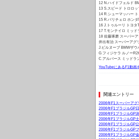
12 N.ハイドフェルド BM
13 S.スピード トロロッ
14 R.シューマッハー トヨ
15 R.バリチェロ ホンダR
16 J.トゥルーリ トヨタTF
17 T.モンテイロ ミッド
18 佐藤琢磨 スーパーアグ
井出有治 スーパーアグリS
J.ビルヌーブ BMWザウバー
G.フィジケラ ルノーR26
C.アルバース ミッドラン
YouTubeにあるF1
関連エントリー
2006年F1スーパーア
2006年F1ブラジルG
2006年F1ブラジルGP
2006年F1ブラジルG
2006年F1ブラジルGP
2006年F1ブラジルGP
2006年F1ブラジルG