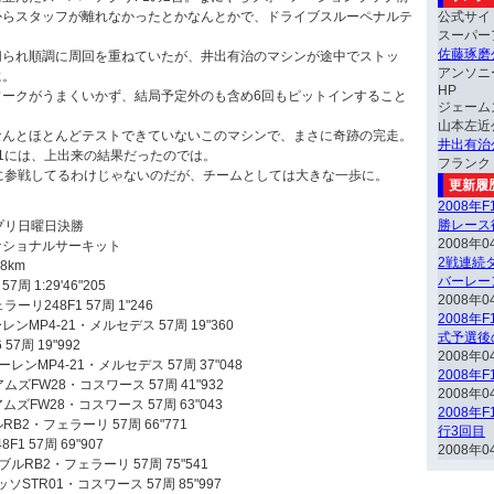
からスタッフが離れなかったとかなんとかで、ドライブスルーペナルテ
公式サイ
スーパー
佐藤琢磨
切られ順調に周回を重ねていたが、井出有治のマシンが途中でストッ
アンソニ
に。
HP
ワークがうまくいかず、結局予定外のも含め6回もピットインすること
ジェーム
山本左近
なんとほとんどテストできていないこのマシンで、まさに奇跡の完走。
井出有治
1には、上出来の結果だったのでは。
フランク
に参戦してるわけじゃないのだが、チームとしては大きな一歩に。
更新履
2008年
勝レース
プリ日曜日決勝
2008年0
ナショナルサーキット
2戦連続ダ
38km
バーレー
7周 1:29'46"205
2008年0
ーリ248F1 57周 1"246
2008年
レンMP4-21・メルセデス 57周 19"360
式予選後
57周 19"992
2008年0
ーレンMP4-21・メルセデス 57周 37"048
2008年
ムズFW28・コスワース 57周 41"932
2008年0
ムズFW28・コスワース 57周 63"043
2008年
RB2・フェラーリ 57周 66"771
行3回目
F1 57周 69"907
2008年0
ブルRB2・フェラーリ 57周 75"541
ッソSTR01・コスワース 57周 85"997