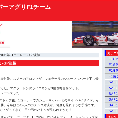
パーアグリF1チーム
カテゴ
2006年F1バーレーンGP決勝
F1GP
ーンGP決勝
F1GP
F1GP
F1
王者対決。ルノーのアロンソが、フェラーリのシューマッハーを下し優
SAF1
SAF1
だった、マクラーレンのライコネンが3位表彰台をゲット。
るレースでした。
SAF1
SAF1
ストップ後、1コーナーでのシューマッハーとのサイドバイサイド。そ
優勝。今年はこの2人のガチンコ対決が、何度も見れそうな予感です。
SAF
まで上がってきて、三つ巴のバトルが見られるかも？
SAF
リンク
並んだスーパーアグリF1の2台。なにやらフォーメーションラップ前