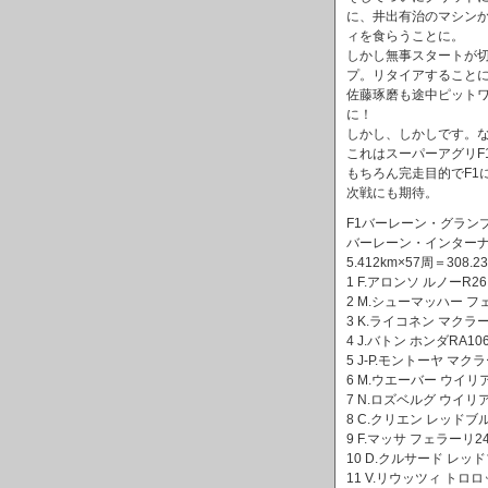
に、井出有治のマシン
ィを食らうことに。
しかし無事スタートが
プ。リタイアすること
佐藤琢磨も途中ピット
に！
しかし、しかしです。
これはスーパーアグリF
もちろん完走目的でF1
次戦にも期待。
F1バーレーン・グラン
バーレーン・インター
5.412km×57周＝308.2
1 F.アロンソ ルノーR26 5
2 M.シューマッハー フェラ
3 K.ライコネン マクラー
4 J.バトン ホンダRA106 
5 J-P.モントーヤ マクラ
6 M.ウエーバー ウイリア
7 N.ロズベルグ ウイリア
8 C.クリエン レッドブル
9 F.マッサ フェラーリ248
10 D.クルサード レッド
11 V.リウッツィ トロロ