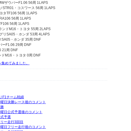
WザウバーF1.06 56周 1LAPS
ソSTR01・コスワース 56周 1LAPS
タTF106 56周 1LAPS
A106 56周 1LAPS
106 56周 1LAPS
ランドM16・トヨタ 55周 2LAPS
リSA05・ホンダ 53周 4LAPS
A05・ホンダ 35周 DNF
F1.06 29周 DNF
 21周 DNF
ドM16・トヨタ 0周 DNF
動画を集めてみました。
グリF1チーム戦績
P日曜日決勝レース後のコメント
決勝
P土曜日公式予選後のコメント
公式予選
フリー走行3回目
P金曜日フリー走行後のコメント