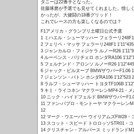
タニーは22番手となった。
佐藤琢磨が予選でも見せてくれました。惜しく
かったが、大健闘の18番グリッド！
これでレースの方も楽しくなるのでは？
F1アメリカ・グランプリ土曜日公式予選
1 ミハエル・シューマッハー フェラーリ248F1 1'1
2 フェリペ・マッサ フェラーリ248F1 1'11"435 
3 ジャンカルロ・フィジケラ ルノーR26 1'11"92
4 ルーベンス・バリチェロ ホンダRA106 1'12"10
5 フェルナンド・アロンソ ルノーR26 1'12"449
6 ジャック・ビルヌーブ BMWザウバーF1.06 1'12
7 ジェンソン・バトン ホンダRA106 1'12"523 2
8 ラルフ・シューマッハー トヨタTF106B 1'12"7
9 キミ・ライコネン マクラーレンMP4-21・メルセデ
10 ニック・ハイドフェルド BMWザウバーF1.06 1'
11 ファン-パブロ・モントーヤ マクラーレンMP4-
12
12 マーク・ウエーバー ウイリアムズFW28・コスワ
13 スコット・スピード トロロッソSTR01・コスワー
14 クリスチャン・アルバース ミッドランドM16・ト