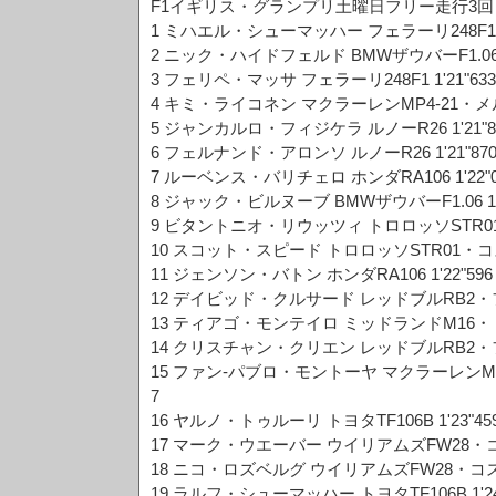
F1イギリス・グランプリ土曜日フリー走行3回
1 ミハエル・シューマッハー フェラーリ248F1 1'2
2 ニック・ハイドフェルド BMWザウバーF1.06 1'2
3 フェリペ・マッサ フェラーリ248F1 1'21"633 
4 キミ・ライコネン マクラーレンMP4-21・メルセデ
5 ジャンカルロ・フィジケラ ルノーR26 1'21"85
6 フェルナンド・アロンソ ルノーR26 1'21"870
7 ルーベンス・バリチェロ ホンダRA106 1'22"02
8 ジャック・ビルヌーブ BMWザウバーF1.06 1'22
9 ビタントニオ・リウッツィ トロロッソSTR01・コ
10 スコット・スピード トロロッソSTR01・コスワー
11 ジェンソン・バトン ホンダRA106 1'22"596 
12 デイビッド・クルサード レッドブルRB2・フェラ
13 ティアゴ・モンテイロ ミッドランドM16・トヨタ 
14 クリスチャン・クリエン レッドブルRB2・フェラ
15 ファン-パブロ・モントーヤ マクラーレンMP4-
7
16 ヤルノ・トゥルーリ トヨタTF106B 1'23"459
17 マーク・ウエーバー ウイリアムズFW28・コスワ
18 ニコ・ロズベルグ ウイリアムズFW28・コスワース
19 ラルフ・シューマッハー トヨタTF106B 1'24"