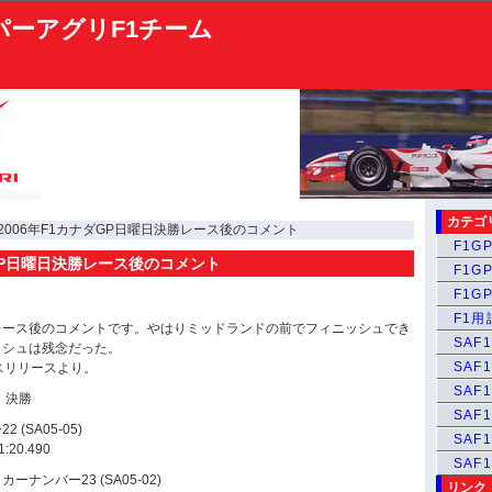
パーアグリF1チーム
カテゴ
 2006年F1カナダGP日曜日決勝レース後のコメント
F1GP
ダGP日曜日決勝レース後のコメント
F1GP
F1GP
F1
レース後のコメントです。やはりミッドランドの前でフィニッシュでき
SAF1
ッシュは残念だった。
SAF1
スリリースより。
SAF1
日 決勝
SAF1
(SA05-05)
SAF
20.490
SAF
ナンバー23 (SA05-02)
リンク