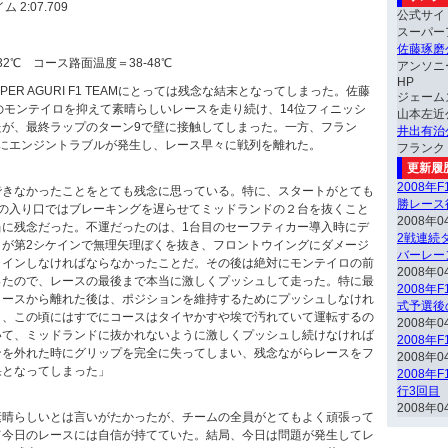
2:07.709
公式サイ
スーパー
佐藤琢磨
32℃ コース路面温度＝38-48℃
アンソニ
HP
ER AGURI F1 TEAMにとっては残念な結末となってしまった。佐藤
ジェーム
のモンテイロを抑えて素晴らしいレースを走り続け、14位フィニッシ
山本左近
たが、最終ラップのターン9で壁に接触してしまった。一方、フラン
井出有治
目にエンジントラブルが発生し、レース早々に戦列を離れた。
フランク
更新履
2008年
できなかったことをとても残念に思っている。特に、スタートがとても
勝レース
1の入り口ではブレーキングを遅らせてミッドランドの２台を抜くこと
2008年0
当に残念だった。不運だったのは、1台目のセーフティカー導入時にデ
2戦連続ダ
）が第2シケインで無理矢理ぼくを抜き、フロントウイングにダメージ
バーレー
トインしなければならなかったことだ。その後は絶対にモンテイロの前
2008年0
ったので、レースの最後まで本当に激しくプッシュして走った。特に最
2008年
コースから離れた後は、ポジションを維持するためにプッシュしなけれ
式予選後
し、この頃にはすでにコースはタイヤかすや埃で汚れていて運転するの
2008年0
いて、ミッドランドに抜かれないように激しくプッシュし続けなければ
2008年
ンを外れた時にグリップを完全に失ってしまい、残念ながらレースをフ
2008年0
果となってしまった」
2008年
行3回目
2008年0
素晴らしいとは言いがたかったが、チームの全員がとてもよく頑張って
て今日のレースには自信が持てていた。結局、今日は問題が発生してレ