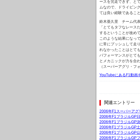
ースを完走できず、と
ムなので、ドライビン
ては良い経験であるこ
鈴木亜久里 チーム代
「とてもタフなレース
するということが改め
このような結果になっ
に常にプッシュして走
れなかったことはとて
パフォーマンスがとて
とメカニックが力を合
（スーパーアグリ・フォ
YouTubeにあるF1
関連エントリー
2006年F1スーパーア
2006年F1ブラジルG
2006年F1ブラジルGP
2006年F1ブラジルG
2006年F1ブラジルGP
2006年F1ブラジルGP