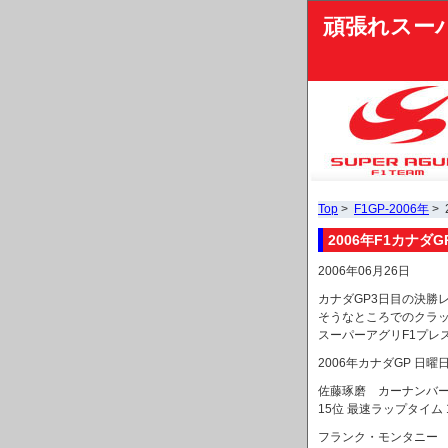
頑張れスー
Top
>
F1GP-2006年
>
2006年F1カナ
2006年06月26日
カナダGP3日目の決勝
そうなところでのクラ
スーパーアグリF1プレ
2006年カナダGP 日曜
佐藤琢磨 カーナンバー22 
15位 最速ラップタイム 1:
フランク・モンタニー カー