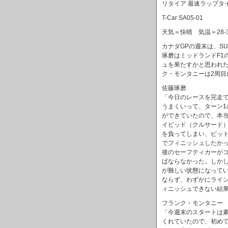
リタイア 最速ラップタイム 
T-Car SA05-01
天気＝快晴 気温＝28-
カナダGPの週末は、SUP
琢磨はミッドランドF1
ュを果たすかと思われ
ク・モンタニーは2周
佐藤琢磨
「今日のレースを完走
うまくいって、ターン
ができていたので、本
イビッド（クルサード
を負ってしまい、ピッ
でフィニッシュしたか
後のセーフティカーが
ばならなかった。しか
が難しい状態になって
ならず、わずかにライ
ィニッシュできない結
フランク・モンタニー
「今週末のスタートは
くれていたので、初め