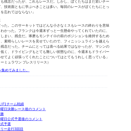
ても残念だったが、これもレースだ。しかし、ぼくたちはまだ若いチー
グ、技術面ともに学ぶべきことは多い。毎回のレースがぼくたちにとっ
とを忘れてはならない」
表
だった。このサーキットではどんな小さなミスもレースの終わりを意味
てわかった。フランクは今週末ずっと一生懸命やってくれていたのに、
てしまい、残念だ。琢磨もモンテイロの前のポジションを維持するため
り、素晴らしいレースを見せていたので、フィニッシュラインを越えら
も残念だった。チームにとっては喜べる結果ではなかったが、マシンの
も低く、ドライビングもとても難しい状態なのに、今週末もドライバー
わせてよく頑張ってくれたことについてはとてもうれしく思っている」
ーミュラワン プレスリリース）
動画を集めてみました。
グリF1チーム戦績
P日曜日決勝レース後のコメント
決勝
P土曜日公式予選後のコメント
公式予選
フリー走行3回目