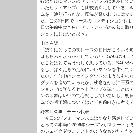
行のたびにマシンのセットアップは進歩して
いたセットアップにも比較的満足している。
ムを一通り行ったが、気温が高いわりにはマ
た。この2日間でコースのコンディションもよ
日の午前中はさらにセットアップの改善に取
ションにしたいと思う」
山本左近
「ぼくにとっての初レースの初日がこういう
はもちろんがっかりしているが、SA06のポ
たことはとてもうれしく思っている。SA05
るし、ぼくたちのためにいいマシンを作って
たい。午前中はシェイクダウンのようなもの
グラムを進めていったが、残念ながら油圧系
ションでは異なるセットアップを試すことは
ンの印象はいいので心配もしていないし、明日
ムでの初予選についてはとても前向きに考え
鈴木亜久里 チーム代表
「今日のパフォーマンスにはかなり満足して
とっての本当の2006年シーズンがスタートす
のシェイクダウンテストのようなものだった