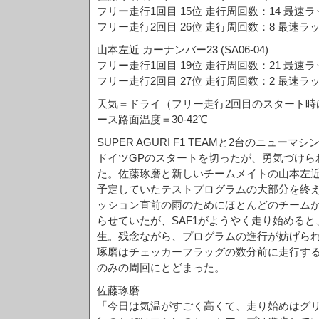
フリー走行1回目 15位 走行周回数：14 最速ラップ
フリー走行2回目 26位 走行周回数：8 最速ラップタ
山本左近 カーナンバー23 (SA06-04)
フリー走行1回目 19位 走行周回数：21 最速ラップ
フリー走行2回目 27位 走行周回数：2 最速
天気＝ドライ（フリー走行2回目のスタート時は
ース路面温度＝30-42℃
SUPER AGURI F1 TEAMと2台のニュー
ドイツGPのスタートを切ったが、勇気づけら
た。佐藤琢磨と新しいチームメイトの山本左
予定していたテストプログラムの大部分を終
ッション直前の雨のためにほとんどのチーム
らせていたが、SAF1がようやく走り始めると
生。残念ながら、プログラムの進行が妨げら
琢磨はチェッカーフラッグの数分前に走行する
のみの周回にとどまった。
佐藤琢磨
「今日は気温がすごく高くて、走り始めはグ