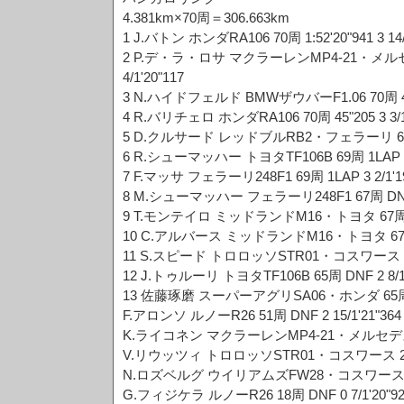
4.381km×70周＝306.663km
1 J.バトン ホンダRA106 70周 1:52'20"941 3 14/
2 P.デ・ラ・ロサ マクラーレンMP4-21・メルセデス
4/1'20"117
3 N.ハイドフェルド BMWザウバーF1.06 70周 43"82
4 R.バリチェロ ホンダRA106 70周 45"205 3 3/1'
5 D.クルサード レッドブルRB2・フェラーリ 69周 1L
6 R.シューマッハー トヨタTF106B 69周 1LAP 2 6
7 F.マッサ フェラーリ248F1 69周 1LAP 3 2/1'1
8 M.シューマッハー フェラーリ248F1 67周 DNF 2 
9 T.モンテイロ ミッドランドM16・トヨタ 67周 3LAP
10 C.アルバース ミッドランドM16・トヨタ 67周 3L
11 S.スピード トロロッソSTR01・コスワース 66周 4
12 J.トゥルーリ トヨタTF106B 65周 DNF 2 8/1'
13 佐藤琢磨 スーパーアグリSA06・ホンダ 65周 5LA
F.アロンソ ルノーR26 51周 DNF 2 15/1'21"364
K.ライコネン マクラーレンMP4-21・メルセデス 25周
V.リウッツィ トロロッソSTR01・コスワース 25周 D
N.ロズベルグ ウイリアムズFW28・コスワース 19周 D
G.フィジケラ ルノーR26 18周 DNF 0 7/1'20"92