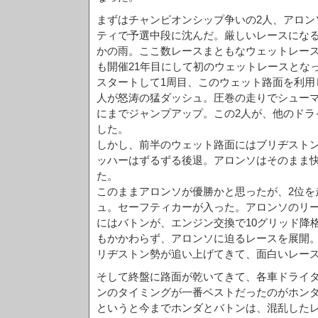
まずはチャンピオンシップ争いの2人、アロン
ティで予選中段に沈んだ。厳しいレースにな
かの雨。ここ数レースまともなウェットレース
も開催21年目にして初のウェットレースとな
スタートして1周目、このウェット路面を利用
人が怒涛の猛ダッシュ。圧巻の走りでシューマ
にまでジャンプアップ。この2人が、他のドラ
した。
しかし、前半のウェット路面にはブリヂスト
ッハーはずるずる後退。アロンソはそのまま
た。
このままアロンソが優勝かと思ったが、2位を
ュ。セーフティカーが入った。アロンソのリ
にはバトンが、エンジン交換で10グリッド降
もかかわらず、アロンソに迫るレースを展開
リヂストン勢が追い上げてきて、面白いレー
そして終盤に路面が乾いてきて、各車ドライ
ンのタイミングが一番ベストだったのがホン
というと今までホンダとバトンは、混乱した