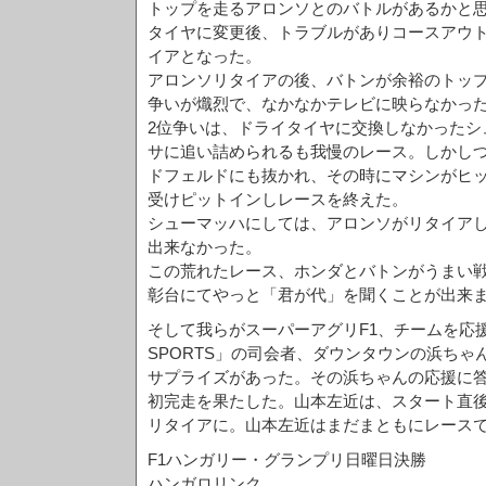
トップを走るアロンソとのバトルがあるかと
タイヤに変更後、トラブルがありコースアウ
イアとなった。
アロンソリタイアの後、バトンが余裕のトップ
争いが熾烈で、なかなかテレビに映らなかっ
2位争いは、ドライタイヤに交換しなかったシ
サに追い詰められるも我慢のレース。しかし
ドフェルドにも抜かれ、その時にマシンがヒ
受けピットインしレースを終えた。
シューマッハにしては、アロンソがリタイア
出来なかった。
この荒れたレース、ホンダとバトンがうまい
彰台にてやっと「君が代」を聞くことが出来
そして我らがスーパーアグリF1、チームを応
SPORTS」の司会者、ダウンタウンの浜ち
サプライズがあった。その浜ちゃんの応援に答え
初完走を果たした。山本左近は、スタート直後
リタイアに。山本左近はまだまともにレース
F1ハンガリー・グランプリ日曜日決勝
ハンガロリンク