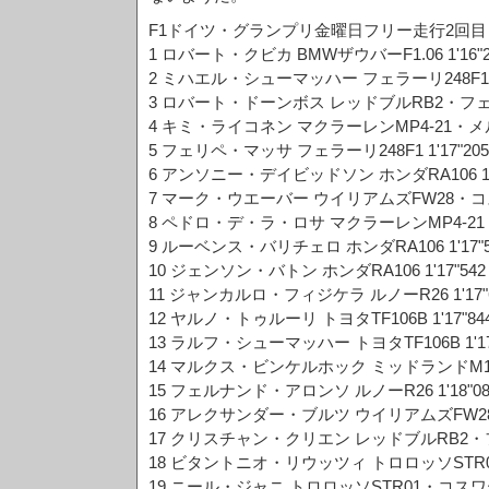
F1ドイツ・グランプリ金曜日フリー走行2回目
1 ロバート・クビカ BMWザウバーF1.06 1'16"22
2 ミハエル・シューマッハー フェラーリ248F1 1'1
3 ロバート・ドーンボス レッドブルRB2・フェラーリ
4 キミ・ライコネン マクラーレンMP4-21・メルセデ
5 フェリペ・マッサ フェラーリ248F1 1'17"205 
6 アンソニー・デイビッドソン ホンダRA106 1'17
7 マーク・ウエーバー ウイリアムズFW28・コスワー
8 ペドロ・デ・ラ・ロサ マクラーレンMP4-21・メル
9 ルーベンス・バリチェロ ホンダRA106 1'17"51
10 ジェンソン・バトン ホンダRA106 1'17"542 
11 ジャンカルロ・フィジケラ ルノーR26 1'17"6
12 ヤルノ・トゥルーリ トヨタTF106B 1'17"844
13 ラルフ・シューマッハー トヨタTF106B 1'17"
14 マルクス・ビンケルホック ミッドランドM16・ト
15 フェルナンド・アロンソ ルノーR26 1'18"08
16 アレクサンダー・ブルツ ウイリアムズFW28・コ
17 クリスチャン・クリエン レッドブルRB2・フェラ
18 ビタントニオ・リウッツィ トロロッソSTR01・
19 ニール・ジャニ トロロッソSTR01・コスワース 