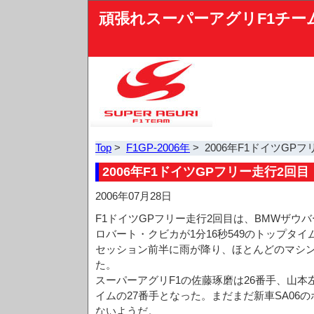
頑張れスーパーアグリF1チー
Top
>
F1GP-2006年
> 2006年F1ドイツGP
2006年F1ドイツGPフリー走行2回目
2006年07月28日
F1ドイツGPフリー走行2回目は、BMWザウ
ロバート・クビカが1分16秒549のトップタイ
セッション前半に雨が降り、ほとんどのマシ
た。
スーパーアグリF1の佐藤琢磨は26番手、山本
イムの27番手となった。まだまだ新車SA06
ないようだ。